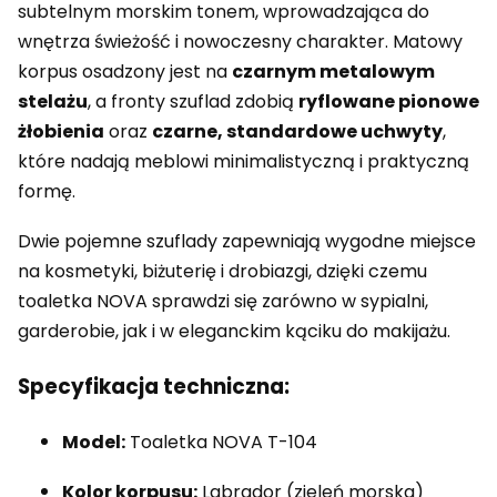
subtelnym morskim tonem, wprowadzająca do
wnętrza świeżość i nowoczesny charakter. Matowy
korpus osadzony jest na
czarnym metalowym
stelażu
, a fronty szuflad zdobią
ryflowane pionowe
żłobienia
oraz
czarne, standardowe uchwyty
,
które nadają meblowi minimalistyczną i praktyczną
formę.
Dwie pojemne szuflady zapewniają wygodne miejsce
na kosmetyki, biżuterię i drobiazgi, dzięki czemu
toaletka NOVA sprawdzi się zarówno w sypialni,
garderobie, jak i w eleganckim kąciku do makijażu.
Specyfikacja techniczna:
Model:
Toaletka NOVA T-104
Kolor korpusu:
Labrador (zieleń morska)