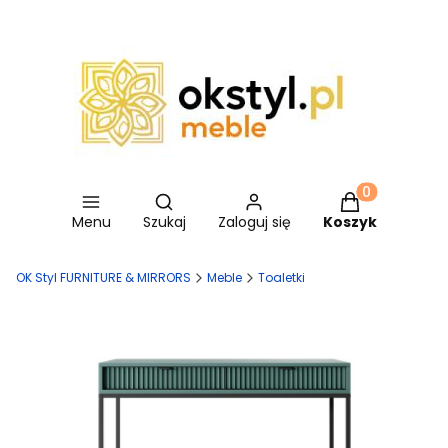
Otwórz wyszukiwarkę
Produkty w ko
Menu
Szukaj
Zaloguj się
Koszyk
OK Styl FURNITURE & MIRRORS
Meble
Toaletki