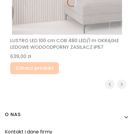
LUSTRO LED 100 cm COB 480 LED/1 m OKRĄGŁE
LEDOWE WODOODPORNY ZASILACZ IP67
Cena
639,00 zł
Zobacz produkt
Linki w stopce
O NAS
Kontakt i dane firmy