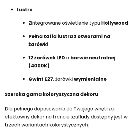
Lustro
:
Zintegrowane oświetlenie typu
Hollywood
Pełna tafla lustra z otworami na
żarówki
12 żarówek LED
o
barwie neutralnej
(4000K)
Gwint E27
, żarówki
wymienialne
Szeroka gama kolorystyczna dekoru
Dla pełnego dopasowania do Twojego wnętrza,
efektowny dekor na froncie szuflady dostępny jest w
trzech wariantach kolorystycznych: