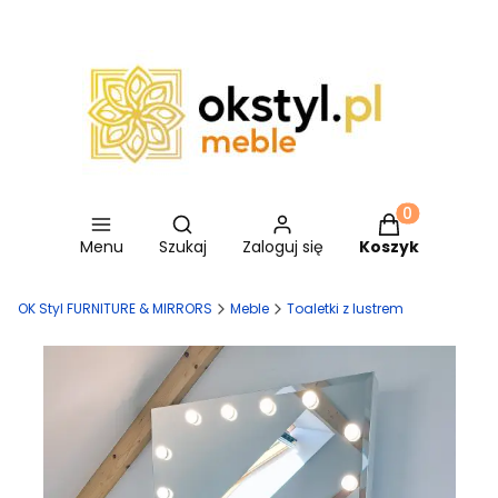
Otwórz wyszukiwarkę
Produkty w ko
Menu
Szukaj
Zaloguj się
Koszyk
OK Styl FURNITURE & MIRRORS
Meble
Toaletki z lustrem