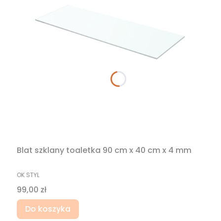
Blat szklany toaletka 90 cm x 40 cm x 4 mm
PRODUCENT
OK STYL
Cena
99,00 zł
Do koszyka