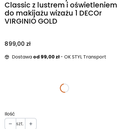
Classic z lustrem i oświetleniem
do makijażu wizażu 1 DECOr
VIRGINIO GOLD
Cena
899,00 zł
Dostawa
od 99,00 zł
- OK STYL Transport
Wybierz wariant produktu:
Poszczególne warianty mogą różnić się ceną
Fazowane krawędzie lustra
(+100,00 zł)
Opcjonalne
Ilość
szt.