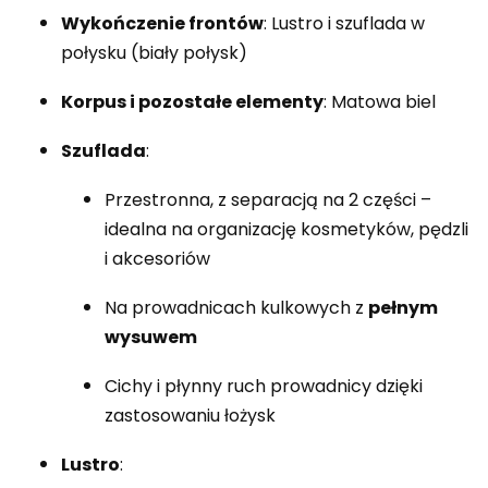
Wykończenie frontów
: Lustro i szuflada w
połysku (biały połysk)
Korpus i pozostałe elementy
: Matowa biel
Szuflada
:
Przestronna, z separacją na 2 części –
idealna na organizację kosmetyków, pędzli
i akcesoriów
Na prowadnicach kulkowych z
pełnym
wysuwem
Cichy i płynny ruch prowadnicy dzięki
zastosowaniu łożysk
Lustro
: