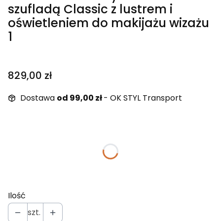
szufladą Classic z lustrem i
oświetleniem do makijażu wizażu
1
Cena
829,00 zł
Dostawa
od 99,00 zł
- OK STYL Transport
Wybierz wariant produktu:
Poszczególne warianty mogą różnić się ceną
Fazowane krawędzie lustra
(+100,00 zł)
Opcjonalne
Ilość
szt.