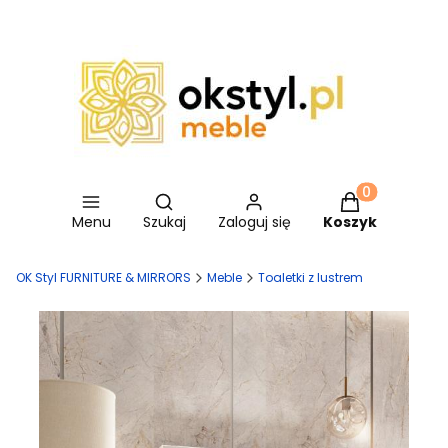
Otwórz wyszukiwarkę
Produkty w ko
Menu
Szukaj
Zaloguj się
Koszyk
OK Styl FURNITURE & MIRRORS
Meble
Toaletki z lustrem