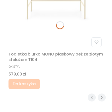
Toaletka biurko MONO piaskowy beż ze złotym
stelażem T104
PRODUCENT
OK STYL
Cena
579,00 zł
Do koszyka