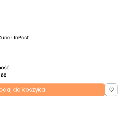
Kurier InPost
ość:
ość
odaj do koszyka