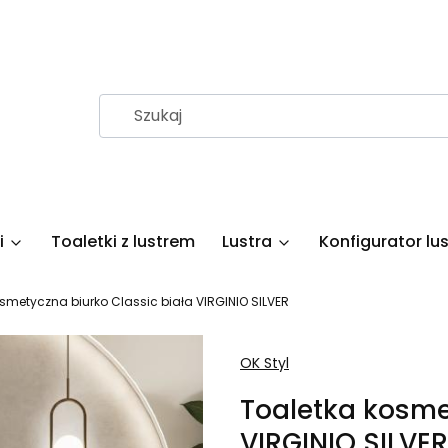
i
Toaletki z lustrem
Lustra
Konfigurator lus
smetyczna biurko Classic biała VIRGINIO SILVER
OK Styl
Toaletka kosme
VIRGINIO SILVER