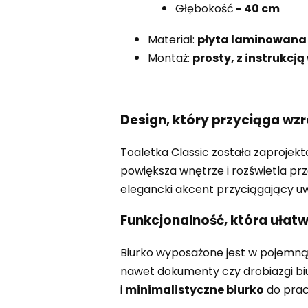
Głębokość
- 40 cm
Materiał:
płyta laminowana
Montaż:
prosty, z instrukcją
Design, który przyciąga wz
Toaletka Classic została zaprojek
powiększa wnętrze i rozświetla prz
elegancki akcent przyciągający u
Funkcjonalność, która ułat
Biurko wyposażone jest w pojemną s
nawet dokumenty czy drobiazgi b
i
minimalistyczne biurko
do pracy