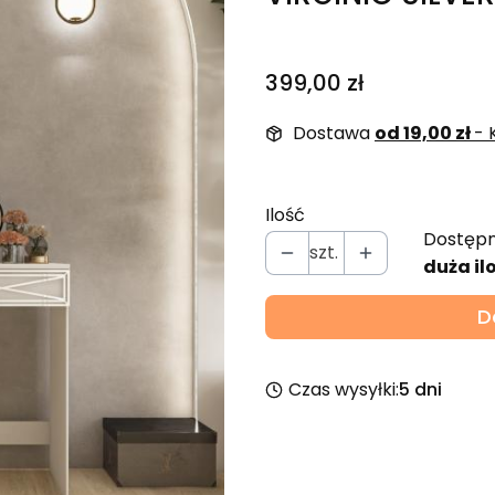
Cena
399,00 zł
Dostawa
od 19,00 zł
- 
Ilość
Dostępn
szt.
duża il
D
Czas wysyłki:
5 dni