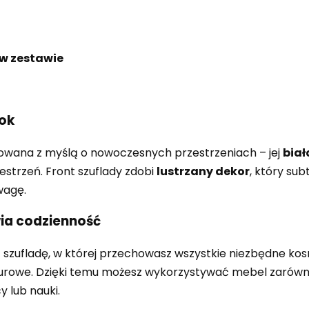
 w zestawie
rok
towana z myślą o nowoczesnych przestrzeniach – jej
biał
estrzeń. Front szuflady zdobi
lustrzany dekor
, który sub
wagę.
wia codzienność
zufladę, w której przechowasz wszystkie niezbędne kosmet
iurowe. Dzięki temu możesz wykorzystywać mebel zarówn
 lub nauki.