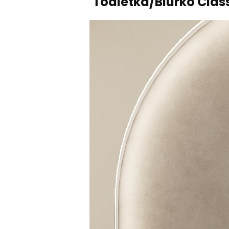
Toaletka/Biurko Clas