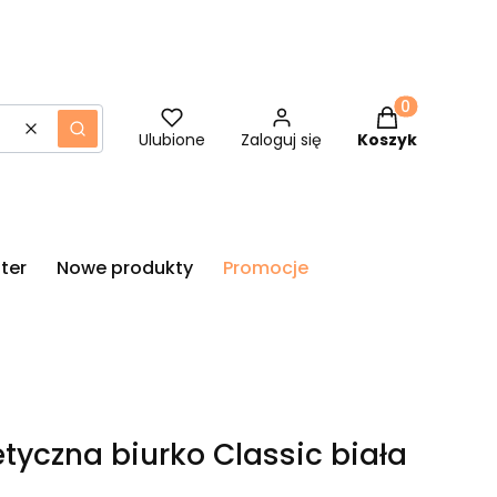
Produkty w ko
Wyczyść
Szukaj
Ulubione
Zaloguj się
Koszyk
ter
Nowe produkty
Promocje
tyczna biurko Classic biała