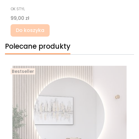
PRODUCENT
OK STYL
Cena
99,00 zł
Do koszyka
Polecane produkty
Bestseller