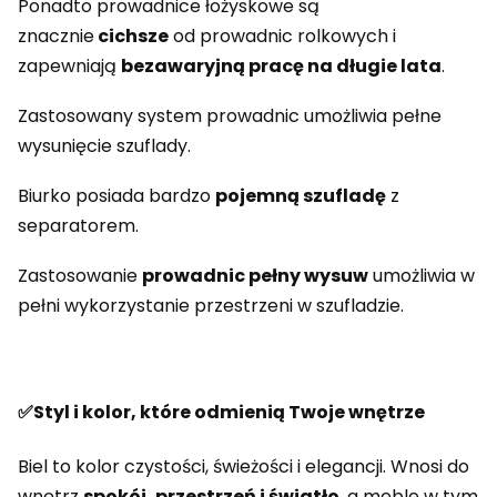
Ponadto prowadnice łożyskowe są
znacznie
cichsze
od prowadnic rolkowych i
zapewniają
bezawaryjną pracę na długie lata
.
Zastosowany system prowadnic umożliwia pełne
wysunięcie szuflady.
Biurko posiada bardzo
pojemną szufladę
z
separatorem.
Zastosowanie
prowadnic pełny wysuw
umożliwia w
pełni wykorzystanie przestrzeni w szufladzie.
✅Styl i kolor, które odmienią Twoje wnętrze
Biel to kolor czystości, świeżości i elegancji. Wnosi do
wnętrz
spokój, przestrzeń i światło
, a meble w tym