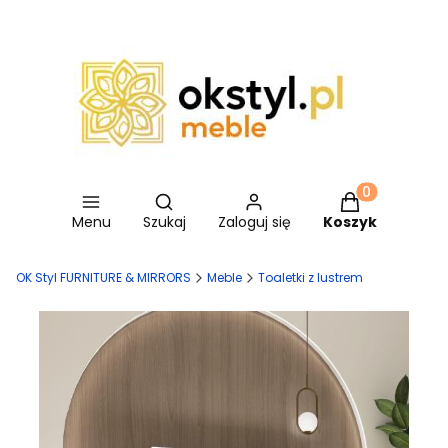
Otwórz wyszukiwarkę
Produkty w ko
Menu
Szukaj
Zaloguj się
Koszyk
OK Styl FURNITURE & MIRRORS
Meble
Toaletki z lustrem