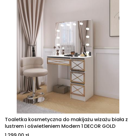
Toaletka kosmetyczna do makijażu wizażu biała z
lustrem i oświetleniem Modern 1 DECOR GOLD
Cena
1 299,00 zł