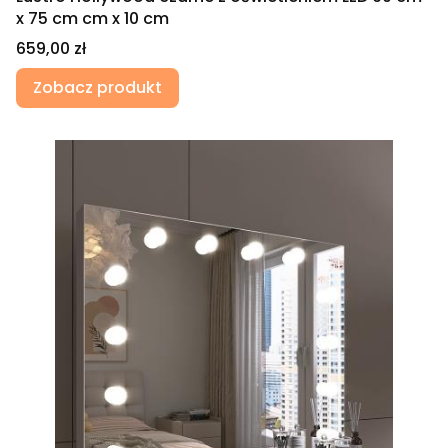
x 75 cm cm x 10 cm
Cena
659,00 zł
Zobacz produkt