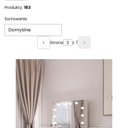
Produkty:
163
Lista produktów
Sortowanie:
Domyślne
Strona
z 7
Poprzednie produkty
Następne produkt