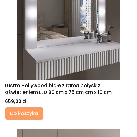
Lustro Hollywood białe z ramą połysk z
oświetleniem LED 90 cm x 75 cm cm x 10 cm
Cena
659,00 zł
Do koszyka