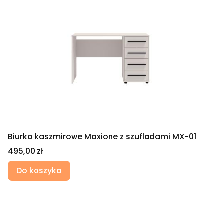
Biurko kaszmirowe Maxione z szufladami MX-01
Cena
495,00 zł
Do koszyka