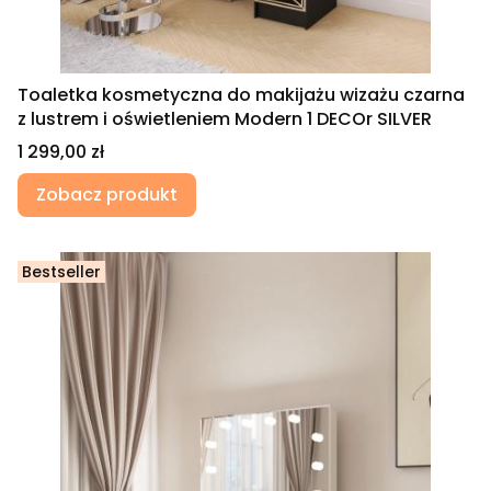
Toaletka kosmetyczna do makijażu wizażu czarna
z lustrem i oświetleniem Modern 1 DECOr SILVER
Cena
1 299,00 zł
Zobacz produkt
Bestseller