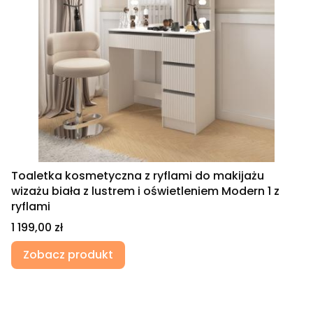
Toaletka kosmetyczna z ryflami do makijażu
wizażu biała z lustrem i oświetleniem Modern 1 z
ryflami
Cena
1 199,00 zł
Zobacz produkt