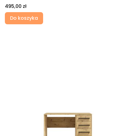
Cena
495,00 zł
Do koszyka