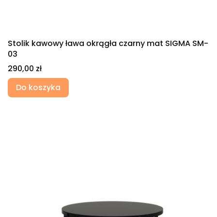
Stolik kawowy ława okrągła czarny mat SIGMA SM-
03
Cena
290,00 zł
Do koszyka