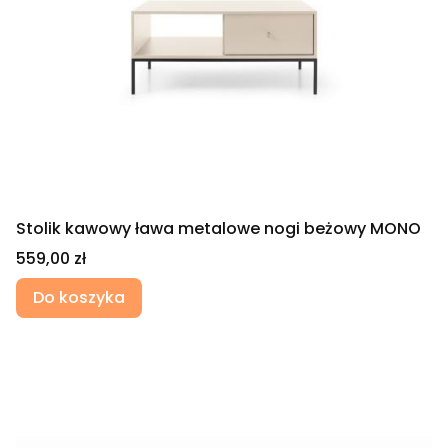
Stolik kawowy ława metalowe nogi beżowy MONO
Cena
559,00 zł
Do koszyka