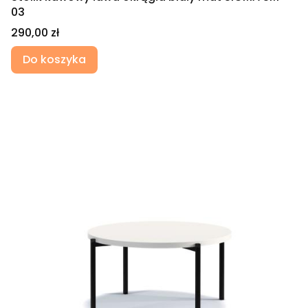
03
Cena
290,00 zł
Do koszyka