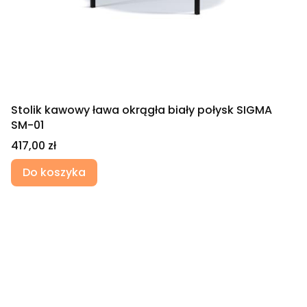
Stolik kawowy ława okrągła biały połysk SIGMA
SM-01
Cena
417,00 zł
Do koszyka