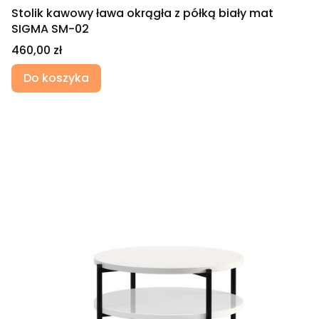
Stolik kawowy ława okrągła z półką biały mat
SIGMA SM-02
Cena
460,00 zł
Do koszyka