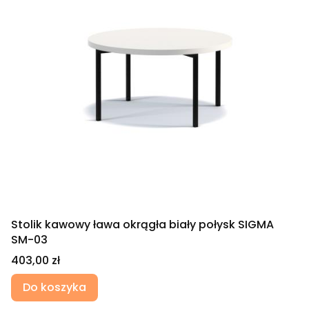
Stolik kawowy ława okrągła biały połysk SIGMA
SM-03
Cena
403,00 zł
Do koszyka