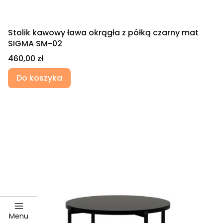
Stolik kawowy ława okrągła z półką czarny mat
SIGMA SM-02
Cena
460,00 zł
Do koszyka
Menu