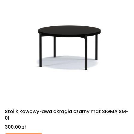
Stolik kawowy ława okrągła czarny mat SIGMA SM-
01
Cena
300,00 zł