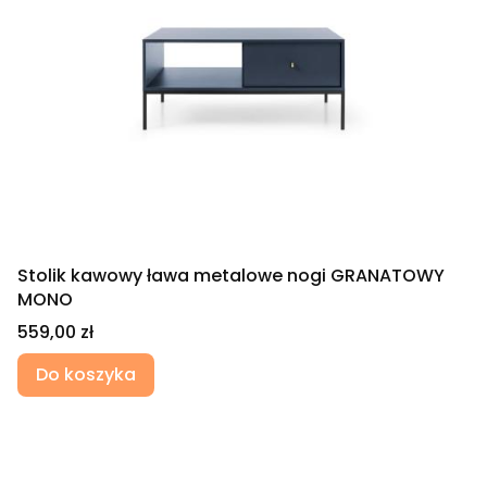
Stolik kawowy ława metalowe nogi GRANATOWY
MONO
Cena
559,00 zł
Do koszyka