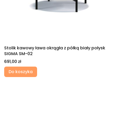
Stolik kawowy ława okrągła z półką biały połysk
SIGMA SM-02
Cena
691,00 zł
Do koszyka