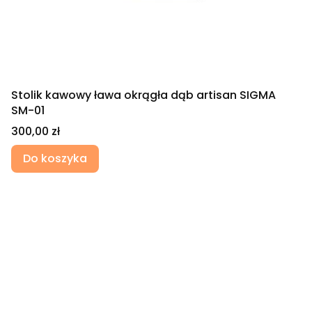
Stolik kawowy ława okrągła dąb artisan SIGMA
SM-01
Cena
300,00 zł
Do koszyka