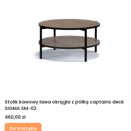
Stolik kawowy ława okrągła z półką captains deck
SIGMA SM-02
Cena
460,00 zł
Do koszyka