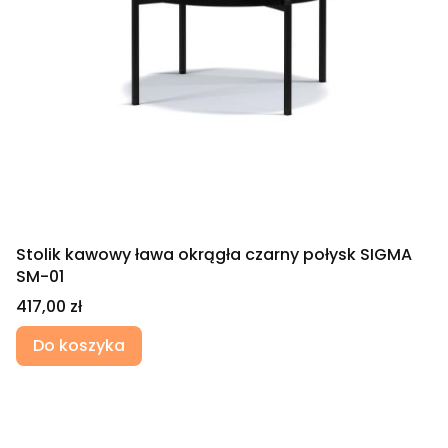
Stolik kawowy ława okrągła czarny połysk SIGMA
SM-01
Cena
417,00 zł
Do koszyka