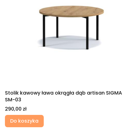
Stolik kawowy ława okrągła dąb artisan SIGMA
SM-03
Cena
290,00 zł
Do koszyka