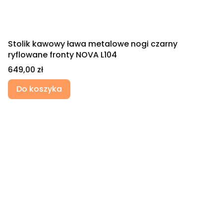
Stolik kawowy ława metalowe nogi czarny
ryflowane fronty NOVA L104
Cena
649,00 zł
Do koszyka