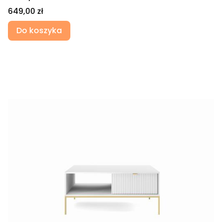
Cena
649,00 zł
Do koszyka