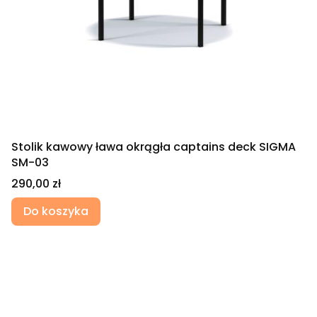
Stolik kawowy ława okrągła captains deck SIGMA
SM-03
Cena
290,00 zł
Do koszyka