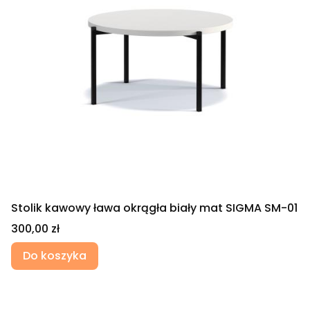
Stolik kawowy ława okrągła biały mat SIGMA SM-01
Cena
300,00 zł
Do koszyka