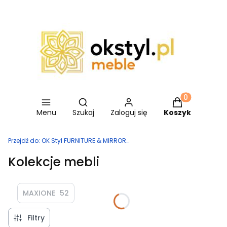
Otwórz wyszukiwarkę
Produkty w ko
Menu
Szukaj
Zaloguj się
Koszyk
Przejdź do:
OK Styl FURNITURE & MIRRORS
Kolekcje mebli
MAXIONE
52
Filtry