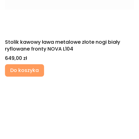
Stolik kawowy ława metalowe złote nogi biały
ryflowane fronty NOVA L104
Cena
649,00 zł
Do koszyka