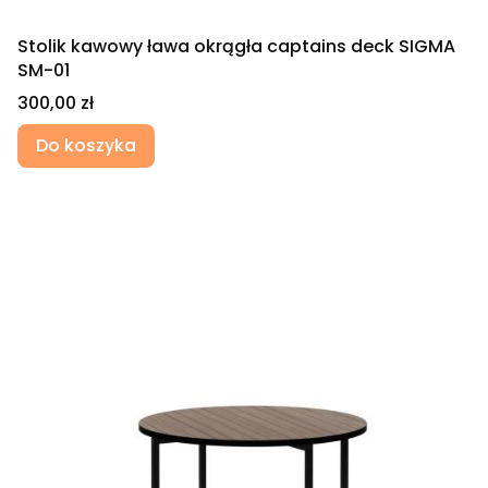
Stolik kawowy ława okrągła captains deck SIGMA
SM-01
Cena
300,00 zł
Do koszyka