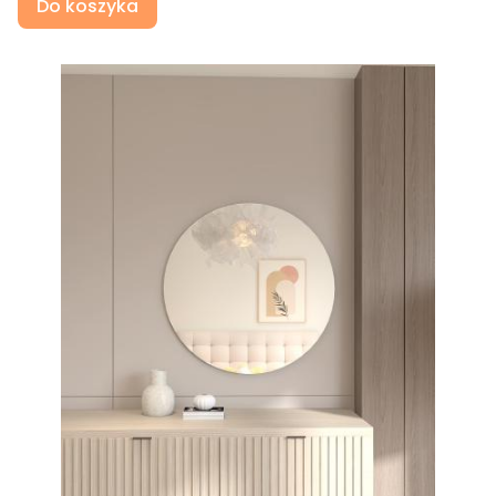
Do koszyka