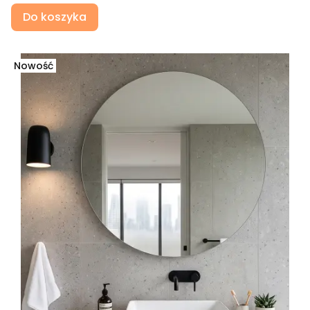
Do koszyka
Nowość