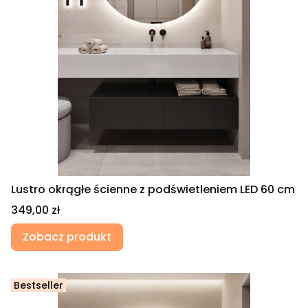
Lustro okrągłe ścienne z podświetleniem LED 60 cm
Cena
349,00 zł
Zobacz produkt
Bestseller