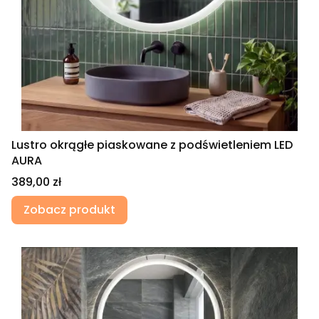
Lustro okrągłe piaskowane z podświetleniem LED
AURA
Cena
389,00 zł
Zobacz produkt