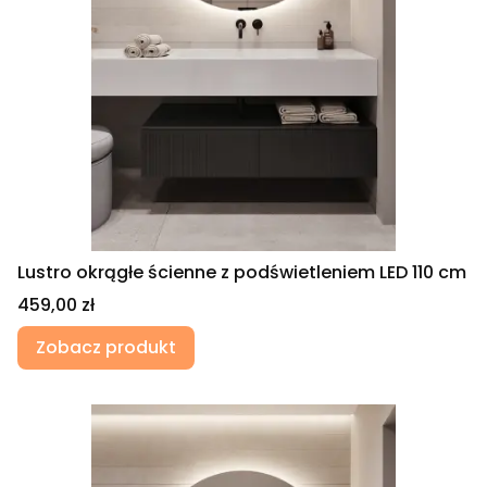
Lustro okrągłe ścienne z podświetleniem LED 110 cm
Cena
459,00 zł
Zobacz produkt