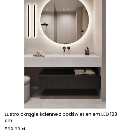
Lustro okrągłe ścienne z podświetleniem LED 120
cm
Cena
509,00 zł