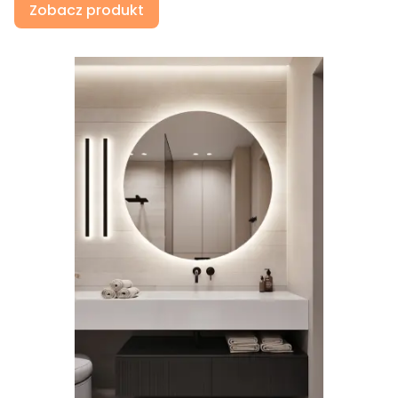
Zobacz produkt