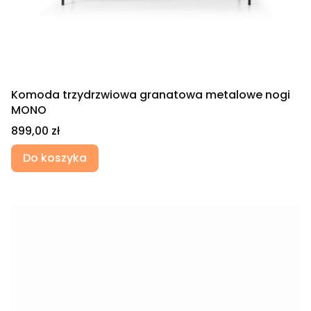
Komoda trzydrzwiowa granatowa metalowe nogi
MONO
Cena
899,00 zł
Do koszyka