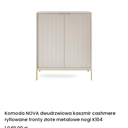
Komoda NOVA dwudrzwiowa kaszmir cashmere
ryflowane fronty złote metalowe nogi K104
Cena