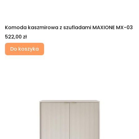
Komoda kaszmirowa z szufladami MAXIONE MX-03
Cena
522,00 zł
Do koszyka