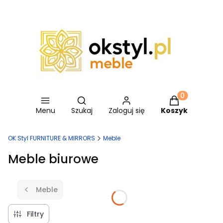
Otwórz wyszukiwarkę
Produkty w ko
Menu
Szukaj
Zaloguj się
Koszyk
OK Styl FURNITURE & MIRRORS
Meble
Meble biurowe
Meble
Filtry