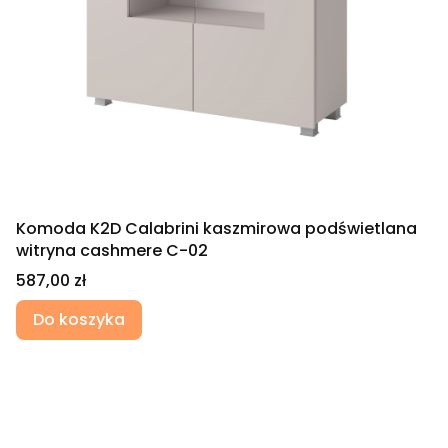
Komoda K2D Calabrini kaszmirowa podświetlana
witryna cashmere C-02
Cena
587,00 zł
Do koszyka