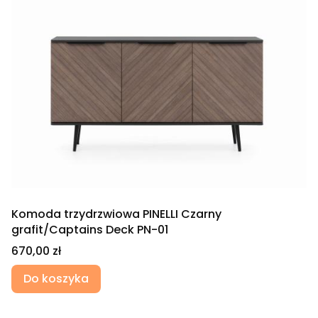
Komoda trzydrzwiowa PINELLI Czarny
grafit/Captains Deck PN-01
Cena
670,00 zł
Do koszyka