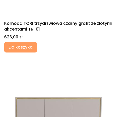
Komoda TORI trzydrzwiowa czarny grafit ze złotymi
akcentami TR-01
Cena
626,00 zł
Do koszyka