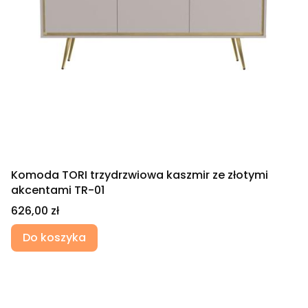
Komoda TORI trzydrzwiowa kaszmir ze złotymi
akcentami TR-01
Cena
626,00 zł
Do koszyka