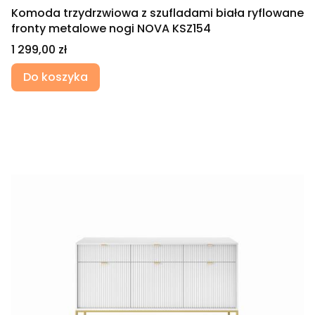
Komoda trzydrzwiowa z szufladami biała ryflowane
fronty metalowe nogi NOVA KSZ154
Cena
1 299,00 zł
Do koszyka