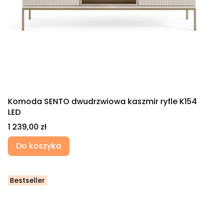
Komoda SENTO dwudrzwiowa kaszmir ryfle K154
LED
Cena
1 239,00 zł
Do koszyka
Bestseller