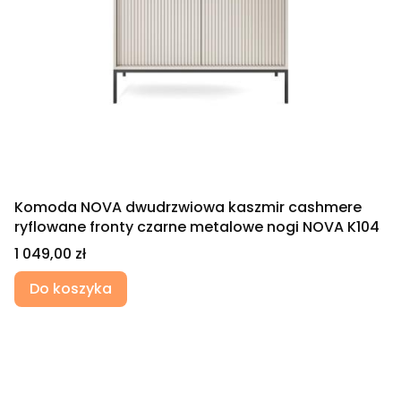
Komoda NOVA dwudrzwiowa kaszmir cashmere
ryflowane fronty czarne metalowe nogi NOVA K104
Cena
1 049,00 zł
Do koszyka