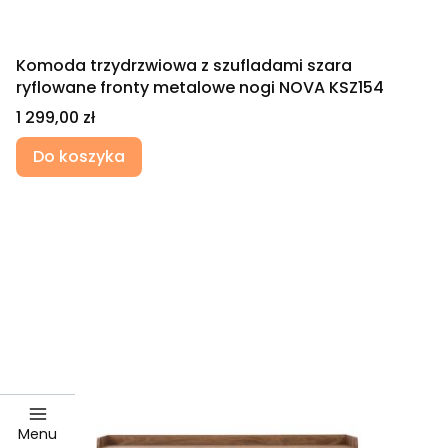
Komoda trzydrzwiowa z szufladami szara
ryflowane fronty metalowe nogi NOVA KSZ154
Cena
1 299,00 zł
Do koszyka
Menu