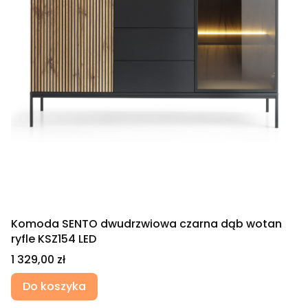
Komoda SENTO dwudrzwiowa czarna dąb wotan
ryfle KSZ154 LED
Cena
1 329,00 zł
Do koszyka