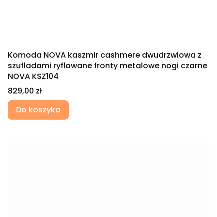
Komoda NOVA kaszmir cashmere dwudrzwiowa z
szufladami ryflowane fronty metalowe nogi czarne
NOVA KSZ104
Cena
829,00 zł
Do koszyka