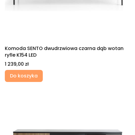
Komoda SENTO dwudrzwiowa czarna dąb wotan
ryfle K154 LED
Cena
1 239,00 zł
Do koszyka