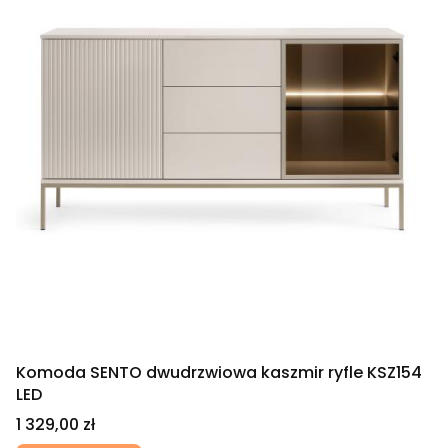
Komoda SENTO dwudrzwiowa kaszmir ryfle KSZ154
LED
Cena
1 329,00 zł