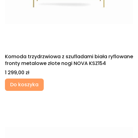
Komoda trzydrzwiowa z szufladami biała ryflowane
fronty metalowe złote nogi NOVA KSZ154
Cena
1 299,00 zł
Do koszyka