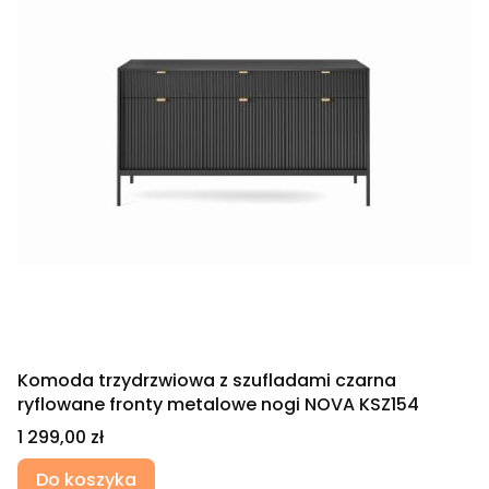
Komoda trzydrzwiowa z szufladami czarna
ryflowane fronty metalowe nogi NOVA KSZ154
Cena
1 299,00 zł
Do koszyka