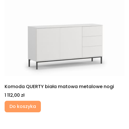
Komoda QUERTY biała matowa metalowe nogi
Cena
1 112,00 zł
Do koszyka