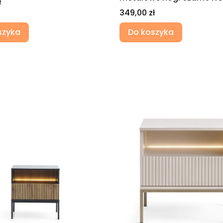
ł
Cena
349,00 zł
szyka
Do koszyka