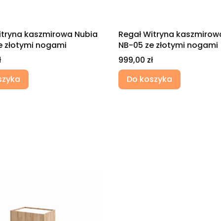
itryna kaszmirowa Nubia
Regał Witryna kaszmirow
e złotymi nogami
NB-05 ze złotymi nogami
Cena
ł
999,00 zł
szyka
Do koszyka