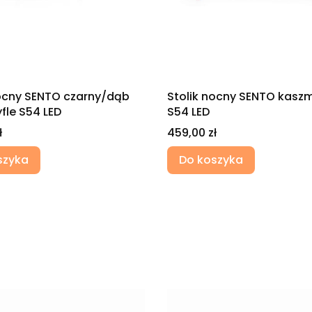
nocny SENTO czarny/dąb
Stolik nocny SENTO kaszmi
fle S54 LED
S54 LED
Cena
ł
459,00 zł
szyka
Do koszyka