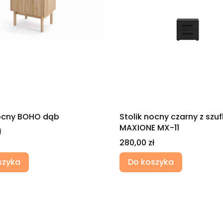
nocny BOHO dąb
Stolik nocny czarny z szu
MAXIONE MX-11
ł
Cena
280,00 zł
szyka
Do koszyka