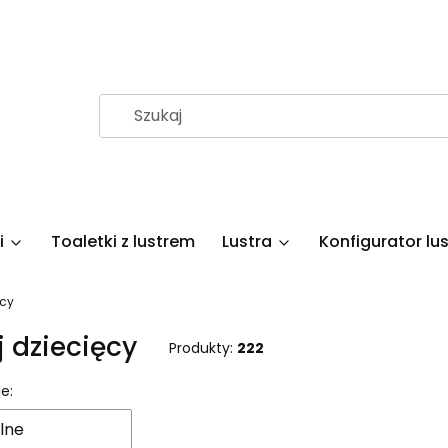
i
Toaletki z lustrem
Lustra
Konfigurator lus
ęcy
j dziecięcy
Produkty:
222
 produktów
e:
lne