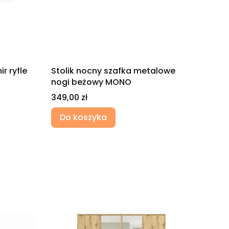
r ryfle
Stolik nocny szafka metalowe
nogi beżowy MONO
Cena
349,00 zł
Do koszyka