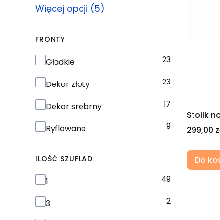
Więcej opcji (5)
FRONTY
23
Fronty
Gładkie
23
Dekor złoty
17
Dekor srebrny
Stolik 
9
Ryflowane
Cena
299,00 z
ILOŚĆ SZUFLAD
Do ko
49
Ilość szuflad
1
2
3