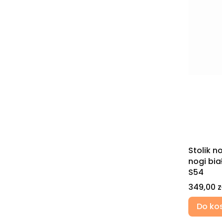
Stolik 
nogi bia
S54
Cena
349,00 z
Do ko