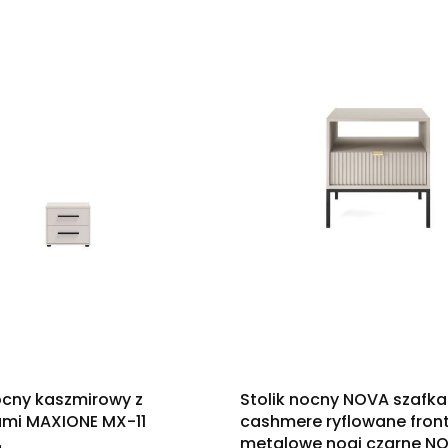
ocny kaszmirowy z
Stolik nocny NOVA szafka
ami MAXIONE MX-11
cashmere ryflowane fron
metalowe nogi czarne N