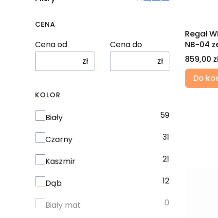
CENA
Regał W
NB-04 z
Cena od
Cena do
Cena
859,00 z
zł
zł
Do ko
KOLOR
59
Kolor
Biały
31
Czarny
21
Kaszmir
12
Dąb
0
Biały mat