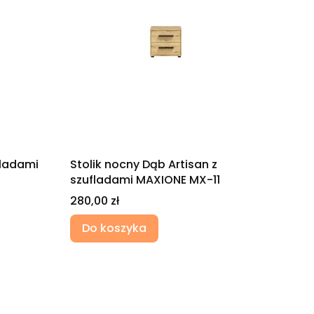
fladami
Stolik nocny Dąb Artisan z
szufladami MAXIONE MX-11
Cena
280,00 zł
Do koszyka