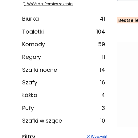
Wróć do: Pomieszczenia
Biurka
41
Bestsell
Toaletki
104
Komody
59
Regały
11
Szafki nocne
14
Szafy
16
Łóżka
4
Pufy
3
Szafki wiszące
10
Filtry
Wyczyść