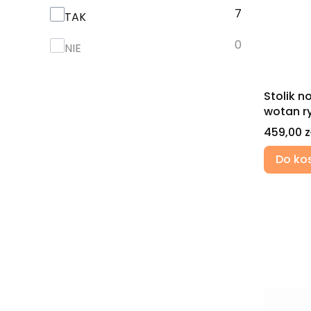
7
Lustro
TAK
0
NIE
Stolik 
wotan ry
Cena
459,00 z
Do ko