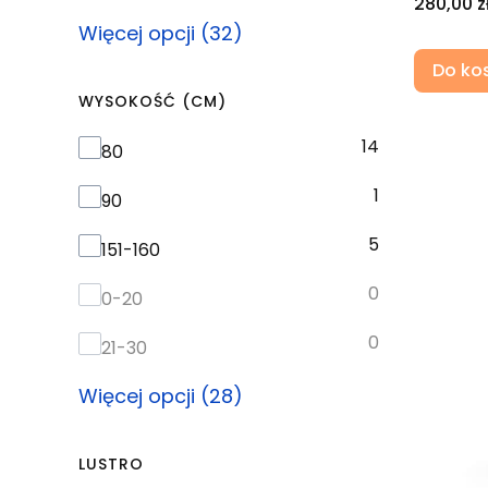
Cena
280,00 z
Więcej opcji (32)
Do ko
WYSOKOŚĆ (CM)
14
Wysokość (cm)
80
1
90
5
151-160
0
0-20
0
21-30
Więcej opcji (28)
LUSTRO