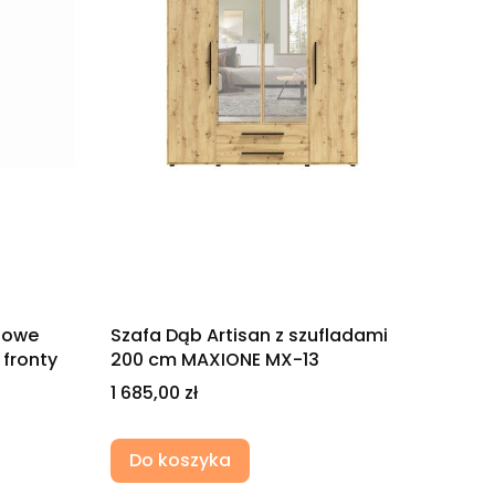
alowe
Szafa Dąb Artisan z szufladami
 fronty
200 cm MAXIONE MX-13
Cena
1 685,00 zł
Do koszyka