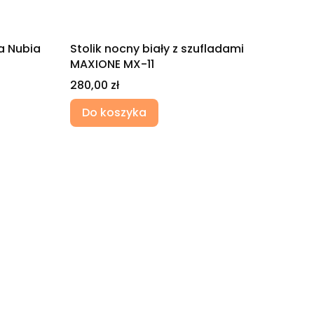
a Nubia
Stolik nocny biały z szufladami
MAXIONE MX-11
Cena
280,00 zł
Do koszyka