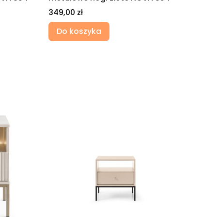
Cena
349,00 zł
Do koszyka