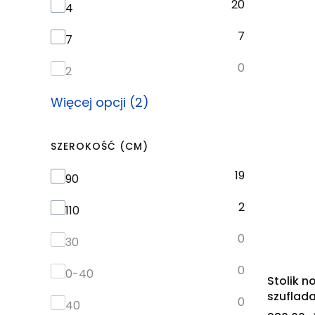
20
4
7
7
0
2
Więcej opcji (2)
SZEROKOŚĆ (CM)
19
Szerokość (cm)
90
2
110
0
30
0
0-40
Stolik n
szuflad
0
40