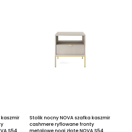
 kaszmir
Stolik nocny NOVA szafka kaszmir
ty
cashmere ryflowane fronty
OVA S54
metalowe nogi złote NOVA S54