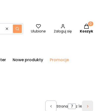
Produkty w ko
Wyczyść
Szukaj
Ulubione
Zaloguj się
Koszyk
ter
Nowe produkty
Promocje
Strona
z 14
Poprzednie produkty
Następne p