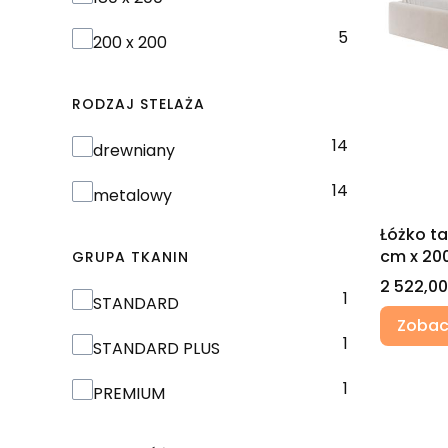
5
200 x 200
RODZAJ STELAŻA
14
Rodzaj stelaża
drewniany
14
metalowy
Łóżko t
cm x 20
GRUPA TKANIN
Cena
2 522,00
1
GRUPA TKANIN
STANDARD
Zobac
1
STANDARD PLUS
1
PREMIUM