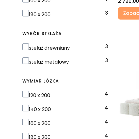
160 x 200
Cena
2 799,00
3
Zobac
180 x 200
WYBÓR STELAŻA
3
Wybór stelaża
stelaż drewniany
3
stelaż metalowy
WYMIAR ŁÓŻKA
4
Wymiar łóżka
120 x 200
4
140 x 200
4
160 x 200
4
180 x 200