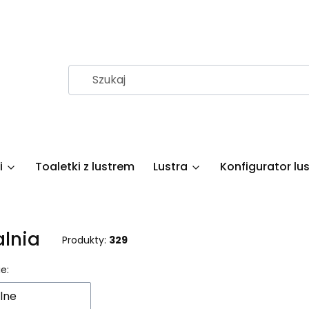
i
Toaletki z lustrem
Lustra
Konfigurator lus
alnia
Produkty:
329
 produktów
e:
lne