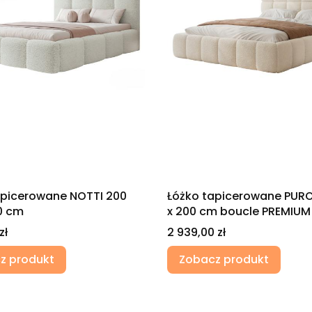
apicerowane NOTTI 200
Łóżko tapicerowane PURO
0 cm
x 200 cm boucle PREMIUM
Cena
zł
2 939,00 zł
z produkt
Zobacz produkt