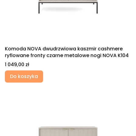
Komoda NOVA dwudrzwiowa kaszmir cashmere
ryflowane fronty czarne metalowe nogi NOVA K104
Cena
1 049,00 zł
Do koszyka