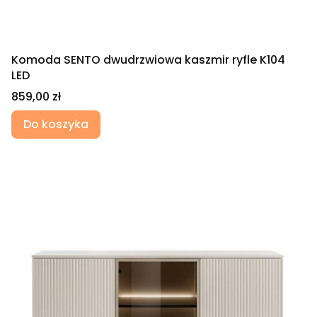
Komoda SENTO dwudrzwiowa kaszmir ryfle K104
LED
Cena
859,00 zł
Do koszyka