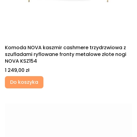
Komoda NOVA kaszmir cashmere trzydrzwiowa z
szufladami ryflowane fronty metalowe złote nogi
NOVA KSZ154
Cena
1 249,00 zł
Do koszyka