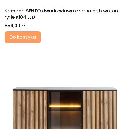
Komoda SENTO dwudrzwiowa czarna dąb wotan
ryfle K104 LED
Cena
859,00 zł
Do koszyka