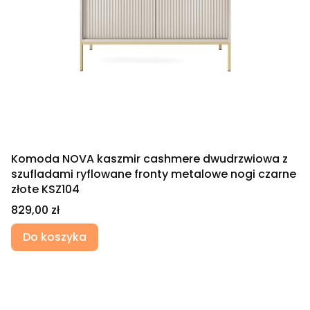
Komoda NOVA kaszmir cashmere dwudrzwiowa z
szufladami ryflowane fronty metalowe nogi czarne
złote KSZ104
Cena
829,00 zł
Do koszyka