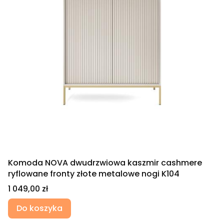
Komoda NOVA dwudrzwiowa kaszmir cashmere
ryflowane fronty złote metalowe nogi K104
Cena
1 049,00 zł
Do koszyka