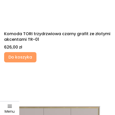
Komoda TORI trzydrzwiowa czarny grafit ze złotymi
akcentami TR-01
Cena
626,00 zł
Do koszyka
Menu