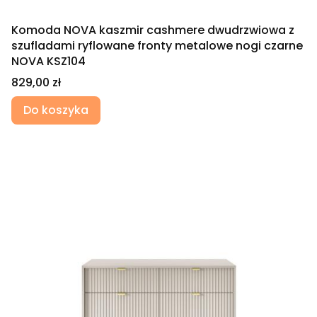
Komoda NOVA kaszmir cashmere dwudrzwiowa z
szufladami ryflowane fronty metalowe nogi czarne
NOVA KSZ104
Cena
829,00 zł
Do koszyka