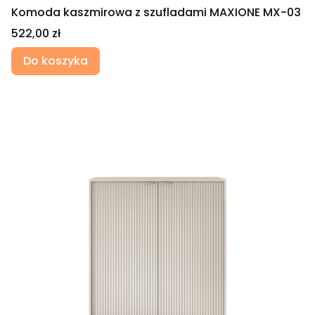
Komoda kaszmirowa z szufladami MAXIONE MX-03
Cena
522,00 zł
Do koszyka