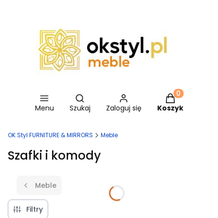
Otwórz wyszukiwarkę
Produkty w ko
Menu
Szukaj
Zaloguj się
Koszyk
OK Styl FURNITURE & MIRRORS
Meble
Szafki i komody
Meble
Filtry