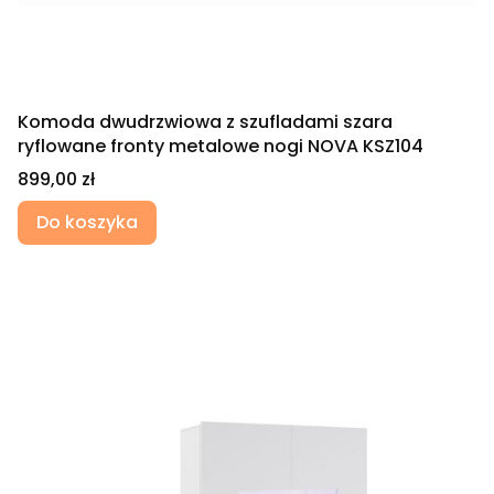
Komoda dwudrzwiowa z szufladami szara
ryflowane fronty metalowe nogi NOVA KSZ104
Cena
899,00 zł
Do koszyka