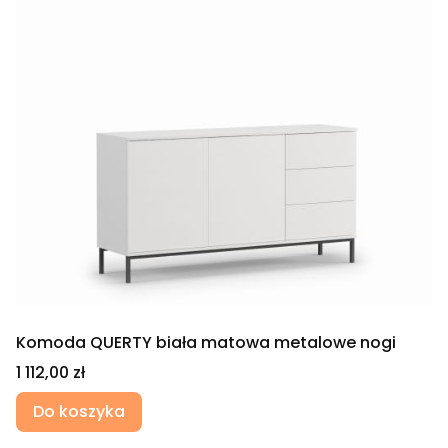
Komoda QUERTY biała matowa metalowe nogi
Cena
1 112,00 zł
Do koszyka