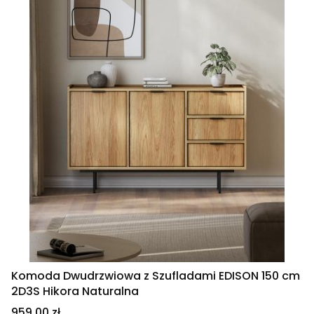
Komoda Dwudrzwiowa z Szufladami EDISON 150 cm
2D3S Hikora Naturalna
Cena
959,00 zł