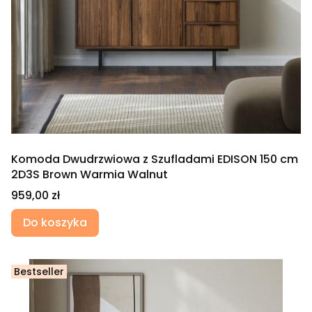
Komoda Dwudrzwiowa z Szufladami EDISON 150 cm
2D3S Brown Warmia Walnut
Cena
959,00 zł
Do koszyka
Bestseller