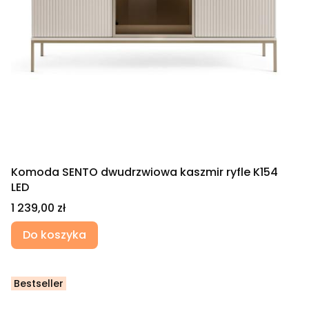
Komoda SENTO dwudrzwiowa kaszmir ryfle K154
LED
Cena
1 239,00 zł
Do koszyka
Bestseller