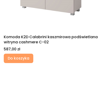
Komoda K2D Calabrini kaszmirowa podświetlana
witryna cashmere C-02
Cena
587,00 zł
Do koszyka