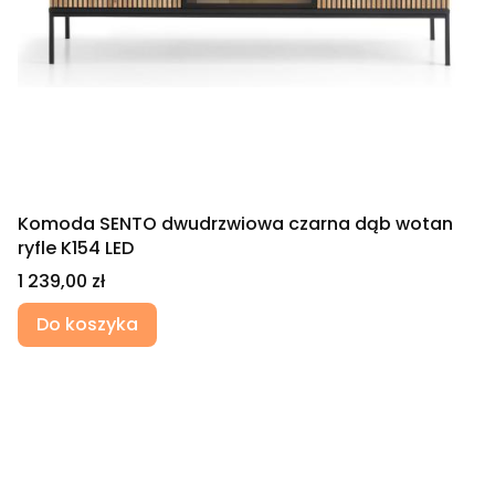
Komoda SENTO dwudrzwiowa czarna dąb wotan
ryfle K154 LED
Cena
1 239,00 zł
Do koszyka