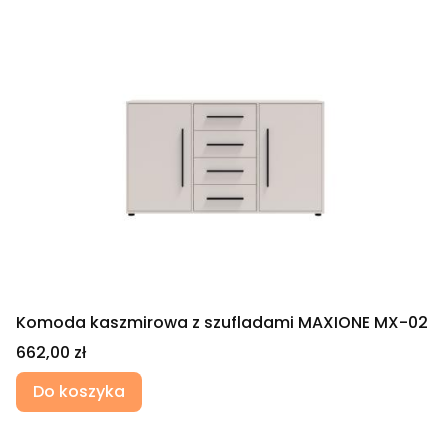
Komoda kaszmirowa z szufladami MAXIONE MX-02
Cena
662,00 zł
Do koszyka