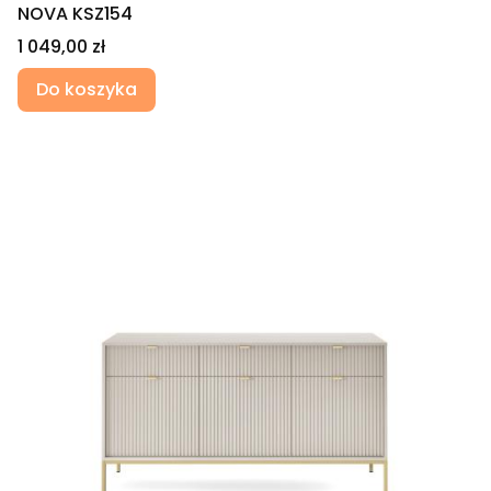
NOVA KSZ154
Cena
1 049,00 zł
Do koszyka