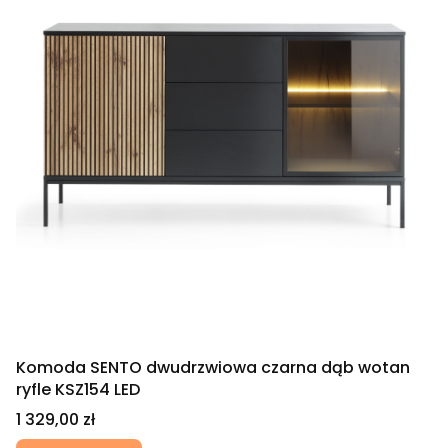
Komoda SENTO dwudrzwiowa czarna dąb wotan
ryfle KSZ154 LED
Cena
1 329,00 zł