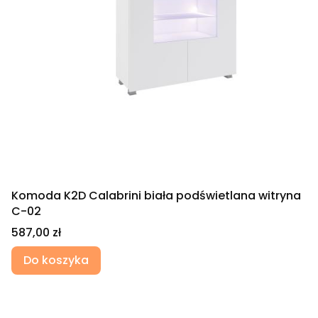
Komoda K2D Calabrini biała podświetlana witryna
C-02
Cena
587,00 zł
Do koszyka