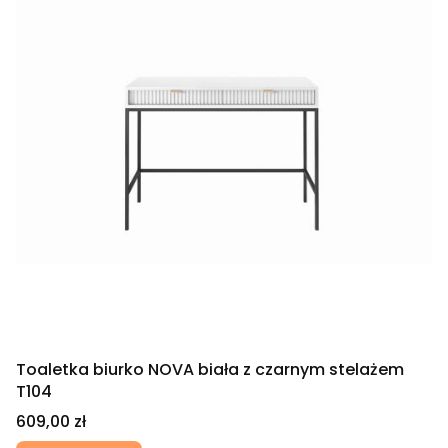
Toaletka biurko NOVA biała z czarnym stelażem
T104
Cena
609,00 zł