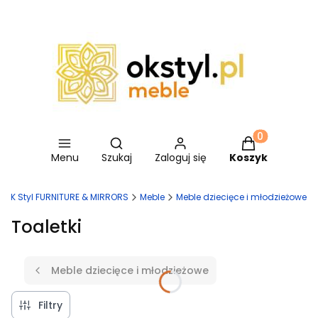
Otwórz wyszukiwarkę
Produkty w ko
Menu
Szukaj
Zaloguj się
Koszyk
OK Styl FURNITURE & MIRRORS
Meble
Meble dziecięce i młodzieżowe
Toaletki
Meble dziecięce i młodzieżowe
Filtry