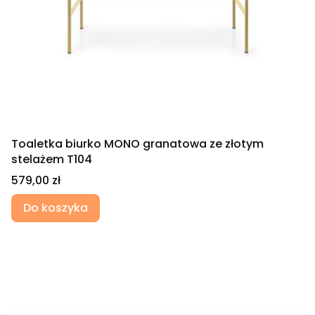
Toaletka biurko MONO granatowa ze złotym
stelażem T104
Cena
579,00 zł
Do koszyka