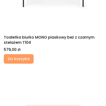
Toaletka biurko MONO piaskowy beż z czarnym
stelażem T104
Cena
579,00 zł
Do koszyka