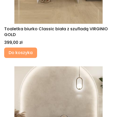
Toaletka biurko Classic biała z szufladą VIRGINIO
GOLD
Cena
399,00 zł
Do koszyka