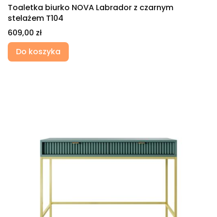
Toaletka biurko NOVA Labrador z czarnym
stelażem T104
Cena
609,00 zł
Do koszyka