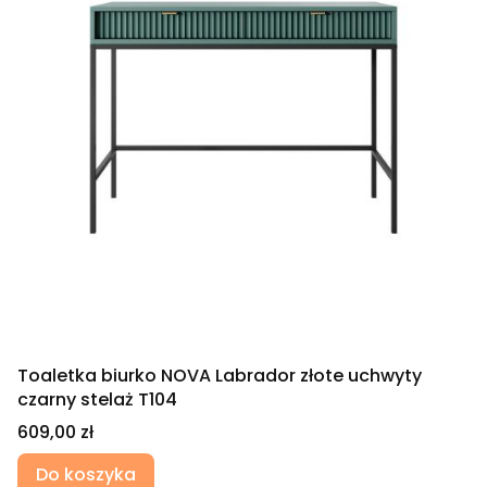
Toaletka biurko NOVA Labrador złote uchwyty
czarny stelaż T104
Cena
609,00 zł
Do koszyka