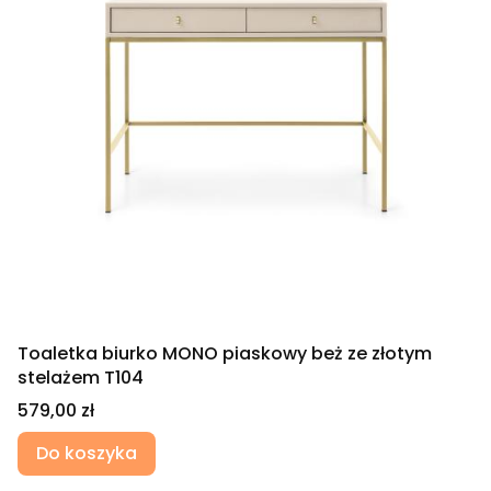
Toaletka biurko MONO piaskowy beż ze złotym
stelażem T104
Cena
579,00 zł
Do koszyka