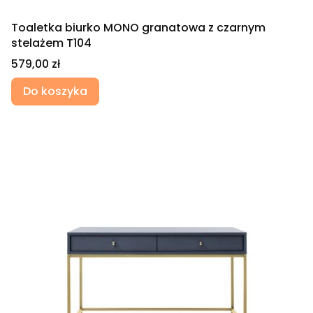
Toaletka biurko MONO granatowa z czarnym
stelażem T104
Cena
579,00 zł
Do koszyka