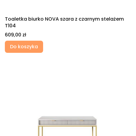
Toaletka biurko NOVA szara z czarnym stelażem
T104
Cena
609,00 zł
Do koszyka