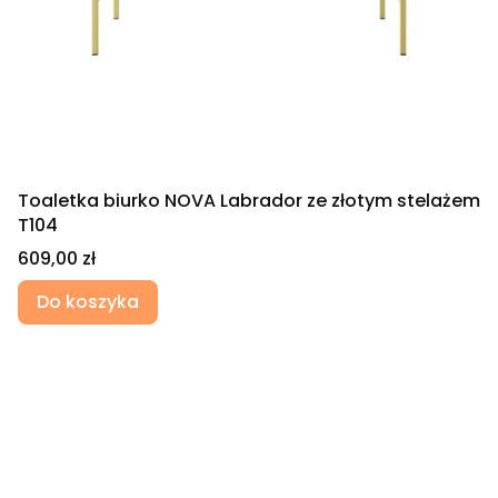
Toaletka biurko NOVA Labrador ze złotym stelażem
T104
Cena
609,00 zł
Do koszyka