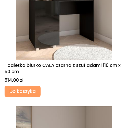
Toaletka biurko CALA czarna z szufladami 110 cm x
50 cm
Cena
514,00 zł
Do koszyka