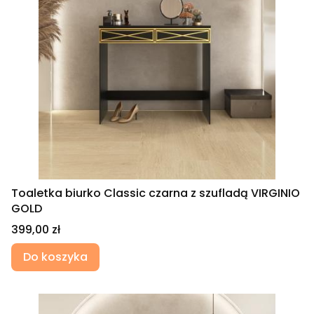
Toaletka biurko Classic czarna z szufladą VIRGINIO
GOLD
Cena
399,00 zł
Do koszyka