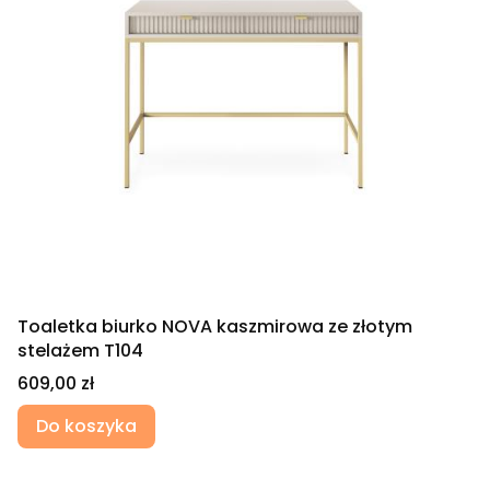
Toaletka biurko NOVA kaszmirowa ze złotym
stelażem T104
Cena
609,00 zł
Do koszyka