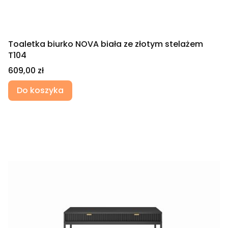
Toaletka biurko NOVA biała ze złotym stelażem
T104
Cena
609,00 zł
Do koszyka