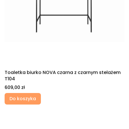
Toaletka biurko NOVA czarna z czarnym stelażem
T104
Cena
609,00 zł
Do koszyka