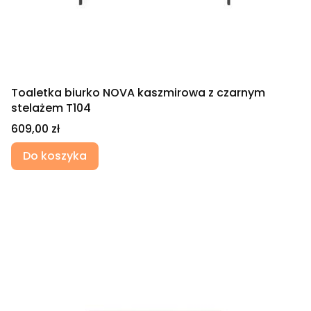
Toaletka biurko NOVA kaszmirowa z czarnym
stelażem T104
Cena
609,00 zł
Do koszyka