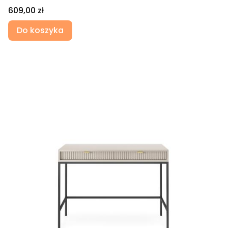
Cena
609,00 zł
Do koszyka