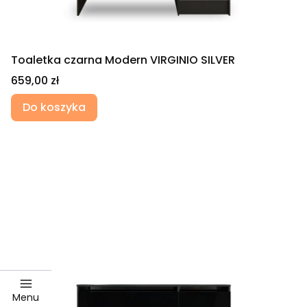
Toaletka czarna Modern VIRGINIO SILVER
Cena
659,00 zł
Do koszyka
Menu