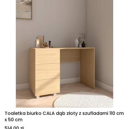
Toaletka biurko CALA dąb złoty z szufladami 110 cm
x 50 cm
Cena
514,00 zł