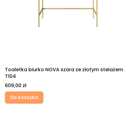
Toaletka biurko NOVA szara ze złotym stelażem
T104
Cena
609,00 zł
Do koszyka