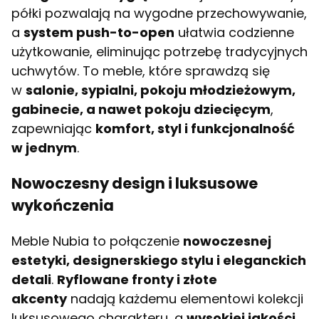
półki pozwalają na wygodne przechowywanie,
a
system push-to-open
ułatwia codzienne
użytkowanie, eliminując potrzebę tradycyjnych
uchwytów. To meble, które sprawdzą się
w
salonie, sypialni, pokoju młodzieżowym,
gabinecie, a nawet pokoju dziecięcym
,
zapewniając
komfort, styl i funkcjonalność
w jednym
.
Nowoczesny design i luksusowe
wykończenia
Meble Nubia to połączenie
nowoczesnej
estetyki, designerskiego stylu i eleganckich
detali
.
Ryflowane fronty i złote
akcenty
nadają każdemu elementowi kolekcji
luksusowego charakteru, a
wysokiej jakości