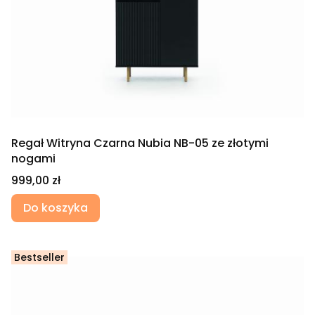
Regał Witryna Czarna Nubia NB-05 ze złotymi
nogami
Cena
999,00 zł
Do koszyka
Bestseller