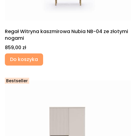
Regał Witryna kaszmirowa Nubia NB-04 ze złotymi
nogami
Cena
859,00 zł
Do koszyka
Bestseller