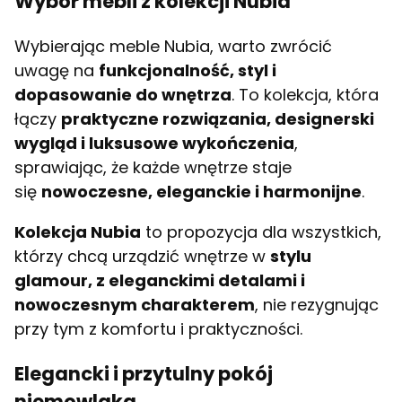
Wybór mebli z kolekcji Nubia
Wybierając meble Nubia, warto zwrócić
uwagę na
funkcjonalność, styl i
dopasowanie do wnętrza
. To kolekcja, która
łączy
praktyczne rozwiązania, designerski
wygląd i luksusowe wykończenia
,
sprawiając, że każde wnętrze staje
się
nowoczesne, eleganckie i harmonijne
.
Kolekcja Nubia
to propozycja dla wszystkich,
którzy chcą urządzić wnętrze w
stylu
glamour, z eleganckimi detalami i
nowoczesnym charakterem
, nie rezygnując
przy tym z komfortu i praktyczności.
Elegancki i przytulny pokój
niemowlaka