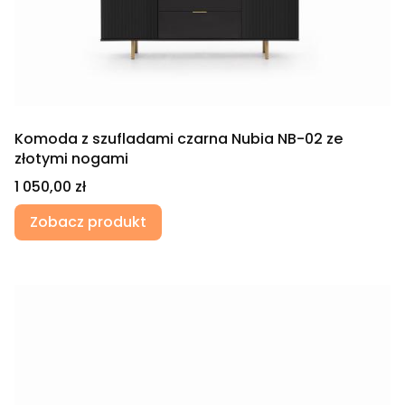
Komoda z szufladami czarna Nubia NB-02 ze
złotymi nogami
Cena
1 050,00 zł
Zobacz produkt