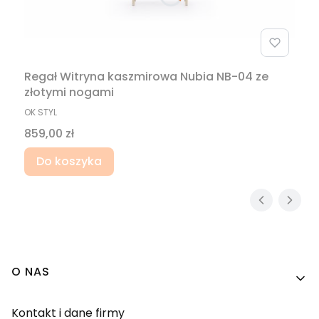
Regał Witryna kaszmirowa Nubia NB-04 ze
złotymi nogami
PRODUCENT
OK STYL
Cena
859,00 zł
Do koszyka
Linki w stopce
O NAS
Kontakt i dane firmy