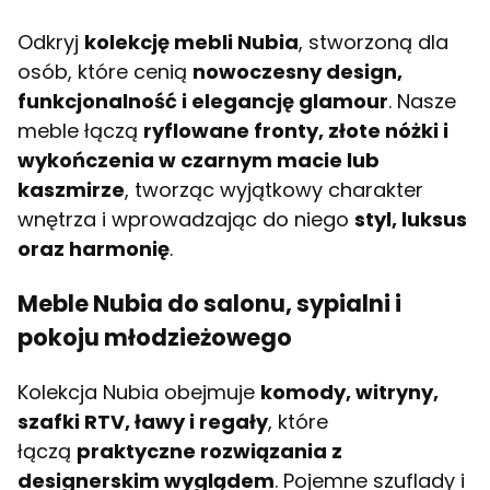
Odkryj
kolekcję mebli Nubia
, stworzoną dla
osób, które cenią
nowoczesny design,
funkcjonalność i elegancję glamour
. Nasze
meble łączą
ryflowane fronty, złote nóżki i
wykończenia w czarnym macie lub
kaszmirze
, tworząc wyjątkowy charakter
wnętrza i wprowadzając do niego
styl, luksus
oraz harmonię
.
Meble Nubia do salonu, sypialni i
pokoju młodzieżowego
Kolekcja Nubia obejmuje
komody, witryny,
szafki RTV, ławy i regały
, które
łączą
praktyczne rozwiązania z
designerskim wyglądem
. Pojemne szuflady i