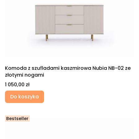
Komoda z szufladami kaszmirowa Nubia NB-02 ze
złotymi nogami
Cena
1 050,00 zł
Do koszyka
Bestseller