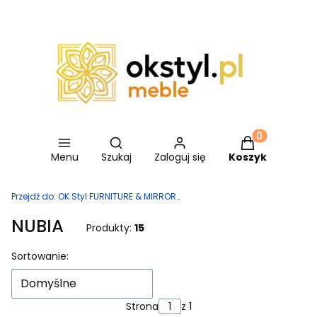
Otwórz wyszukiwarkę
Produkty w ko
Menu
Szukaj
Zaloguj się
Koszyk
Przejdź do:
OK Styl FURNITURE & MIRRORS
NUBIA
Produkty:
15
Lista produktów
Sortowanie:
Domyślne
Strona
z 1