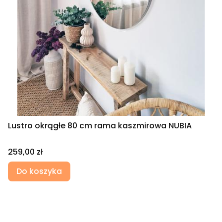
Lustro okrągłe 80 cm rama kaszmirowa NUBIA
Cena
259,00 zł
Do koszyka