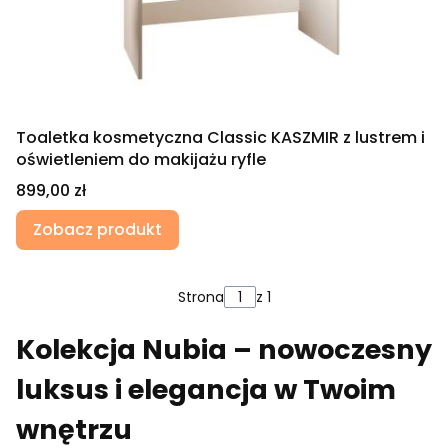
Toaletka kosmetyczna Classic KASZMIR z lustrem i
oświetleniem do makijażu ryfle
Cena
899,00 zł
Zobacz produkt
Strona
z 1
Kolekcja Nubia – nowoczesny
luksus i elegancja w Twoim
wnętrzu