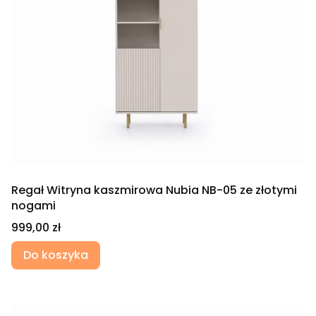
Regał Witryna kaszmirowa Nubia NB-05 ze złotymi
nogami
Cena
999,00 zł
Do koszyka