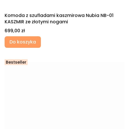
Komoda z szufladami kaszmirowa Nubia NB-01
KASZMIR ze złotymi nogami
Cena
699,00 zł
Do koszyka
Bestseller