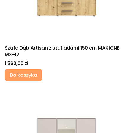
Szafa Dąb Artisan z szufladami 150 cm MAXIONE
MX-12
Cena
1 560,00 zł
Do koszyka