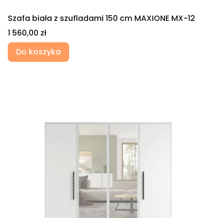
Szafa biała z szufladami 150 cm MAXIONE MX-12
Cena
1 560,00 zł
Do koszyka