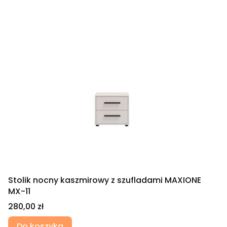
Stolik nocny kaszmirowy z szufladami MAXIONE
MX-11
Cena
280,00 zł
Do koszyka