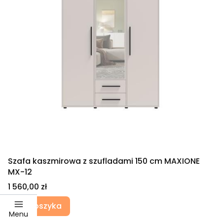
Szafa kaszmirowa z szufladami 150 cm MAXIONE
MX-12
Cena
1 560,00 zł
Do koszyka
Menu