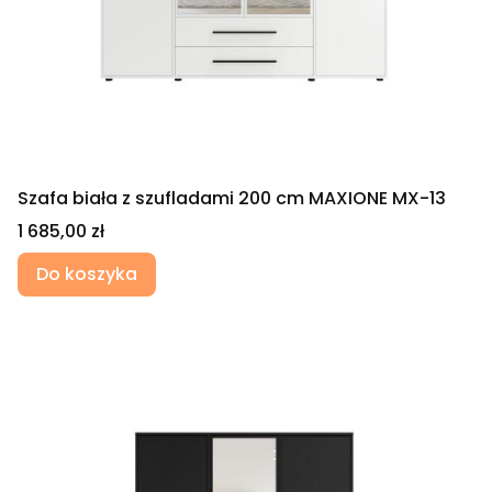
Szafa biała z szufladami 200 cm MAXIONE MX-13
Cena
1 685,00 zł
Do koszyka