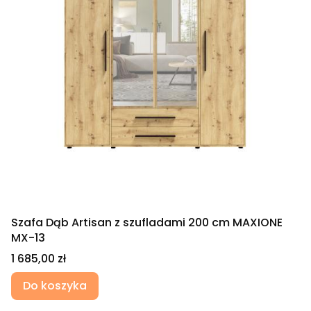
Szafa Dąb Artisan z szufladami 200 cm MAXIONE
MX-13
Cena
1 685,00 zł
Do koszyka