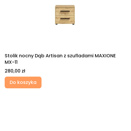
Stolik nocny Dąb Artisan z szufladami MAXIONE
MX-11
Cena
280,00 zł
Do koszyka