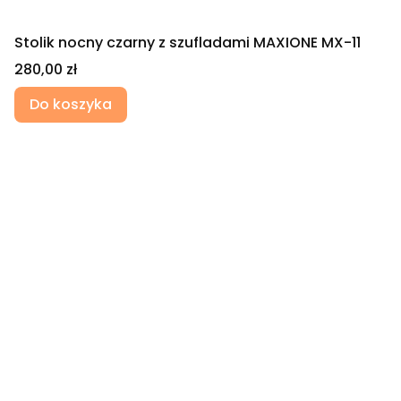
Stolik nocny czarny z szufladami MAXIONE MX-11
Cena
280,00 zł
Do koszyka