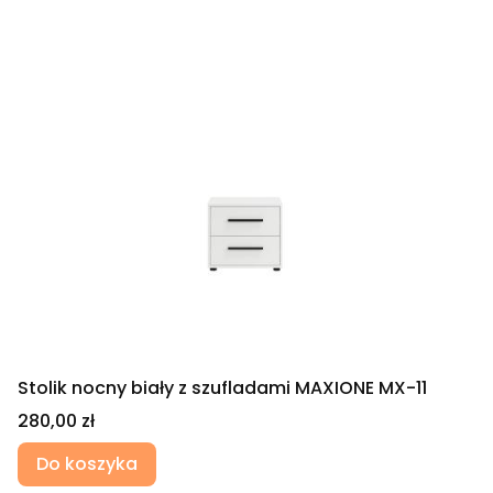
Stolik nocny biały z szufladami MAXIONE MX-11
Cena
280,00 zł
Do koszyka