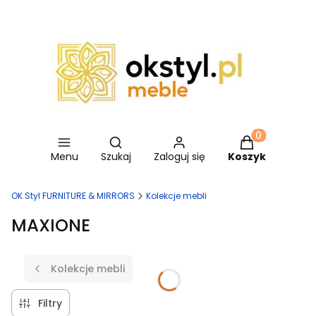
Otwórz wyszukiwarkę
Produkty w ko
Menu
Szukaj
Zaloguj się
Koszyk
OK Styl FURNITURE & MIRRORS
Kolekcje mebli
MAXIONE
Kolekcje mebli
Filtry