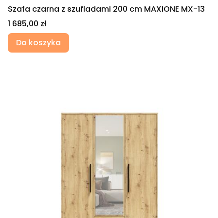
Szafa czarna z szufladami 200 cm MAXIONE MX-13
Cena
1 685,00 zł
Do koszyka