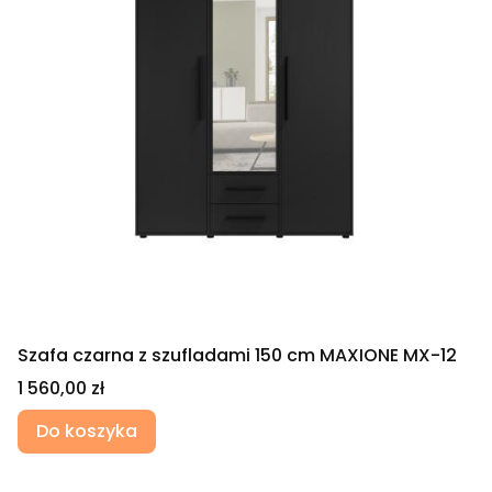
Szafa czarna z szufladami 150 cm MAXIONE MX-12
Cena
1 560,00 zł
Do koszyka