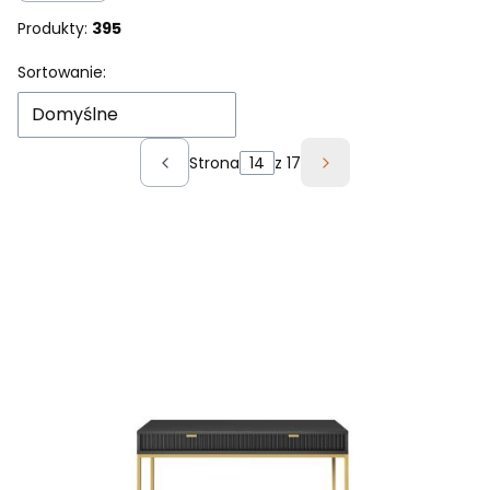
Produkty:
395
Lista produktów
Sortowanie:
Domyślne
Strona
z 17
Poprzednie produkty
Następne produkt