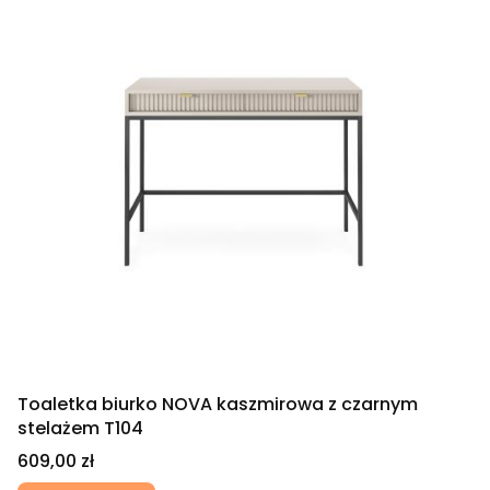
Toaletka biurko NOVA kaszmirowa z czarnym
stelażem T104
Cena
609,00 zł