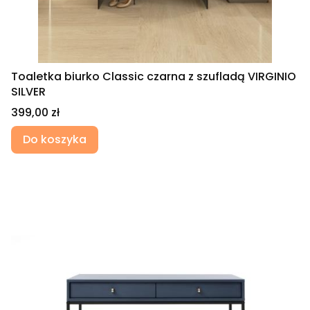
Toaletka biurko Classic czarna z szufladą VIRGINIO
SILVER
Cena
399,00 zł
Do koszyka