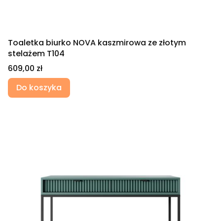
Toaletka biurko NOVA kaszmirowa ze złotym
stelażem T104
Cena
609,00 zł
Do koszyka