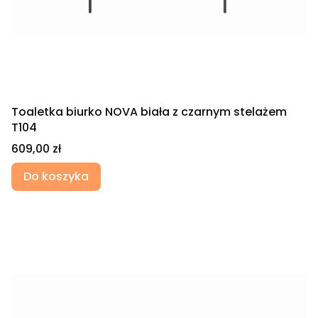
Toaletka biurko NOVA biała z czarnym stelażem
T104
Cena
609,00 zł
Do koszyka