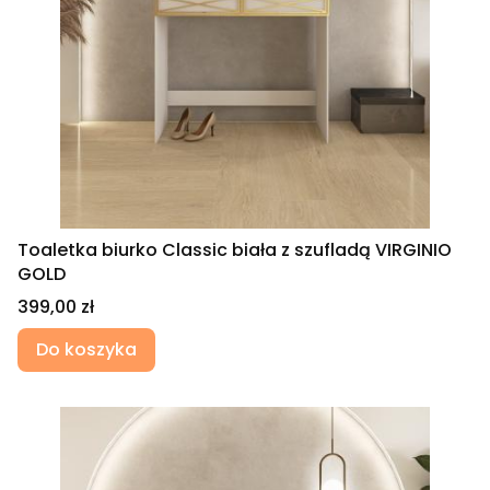
Toaletka biurko Classic biała z szufladą VIRGINIO
GOLD
Cena
399,00 zł
Do koszyka