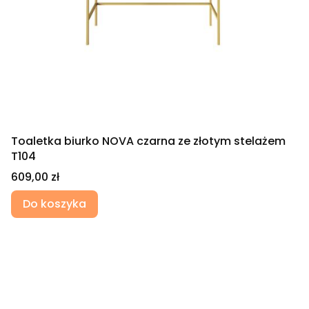
Toaletka biurko NOVA czarna ze złotym stelażem
T104
Cena
609,00 zł
Do koszyka