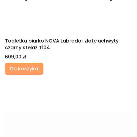
Toaletka biurko NOVA Labrador złote uchwyty
czarny stelaż T104
Cena
609,00 zł
Do koszyka