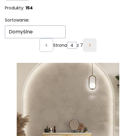
Produkty:
154
Lista produktów
Sortowanie:
Domyślne
Strona
z 7
Poprzednie produkty
Następne produkt