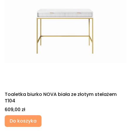
Toaletka biurko NOVA biała ze złotym stelażem
T104
Cena
609,00 zł
Do koszyka