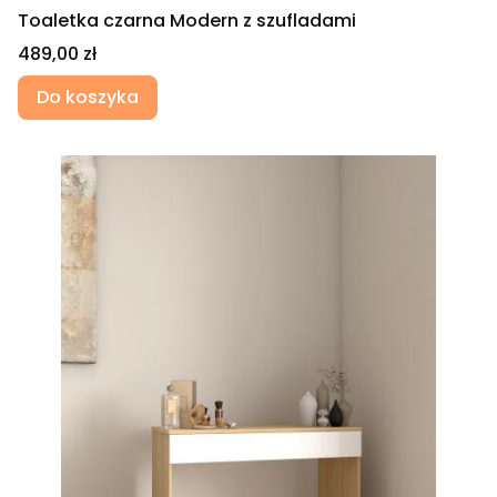
Toaletka czarna Modern z szufladami
Cena
489,00 zł
Do koszyka