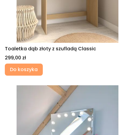
Toaletka dąb złoty z szufladą Classic
Cena
299,00 zł
Do koszyka