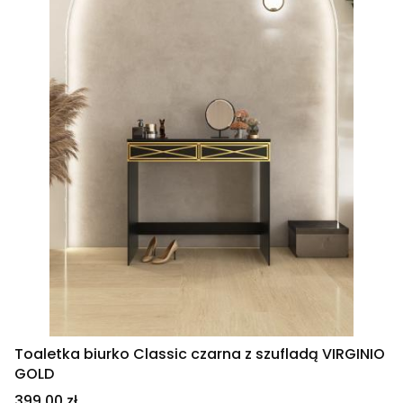
Toaletka biurko Classic czarna z szufladą VIRGINIO
GOLD
Cena
399,00 zł