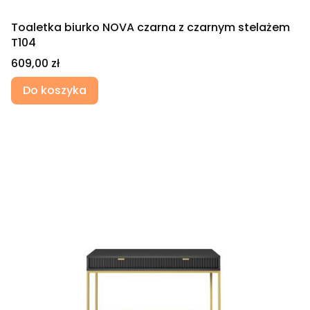
Toaletka biurko NOVA czarna z czarnym stelażem
T104
Cena
609,00 zł
Do koszyka