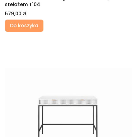
stelażem T104
Cena
579,00 zł
Do koszyka