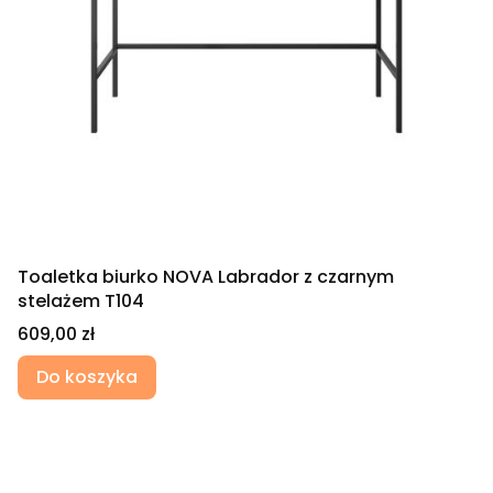
Toaletka biurko NOVA Labrador z czarnym
stelażem T104
Cena
609,00 zł
Do koszyka