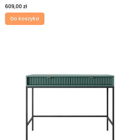
Cena
609,00 zł
Do koszyka