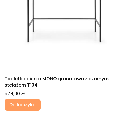
Toaletka biurko MONO granatowa z czarnym
stelażem T104
Cena
579,00 zł
Do koszyka