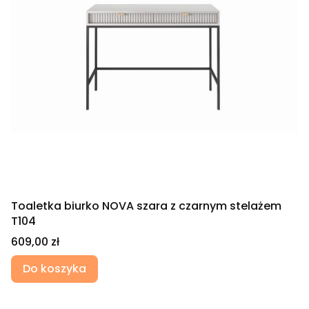
Toaletka biurko NOVA szara z czarnym stelażem
T104
Cena
609,00 zł
Do koszyka