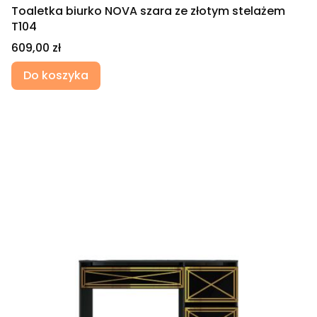
Toaletka biurko NOVA szara ze złotym stelażem
T104
Cena
609,00 zł
Do koszyka