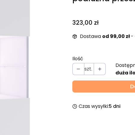
Cena
323,00 zł
Dostawa
od 99,00 zł
-
Ilość
Dostępn
szt.
duża il
D
Czas wysyłki:
5 dni