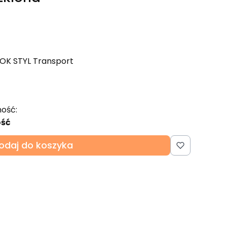
 OK STYL Transport
ość:
ość
odaj do koszyka