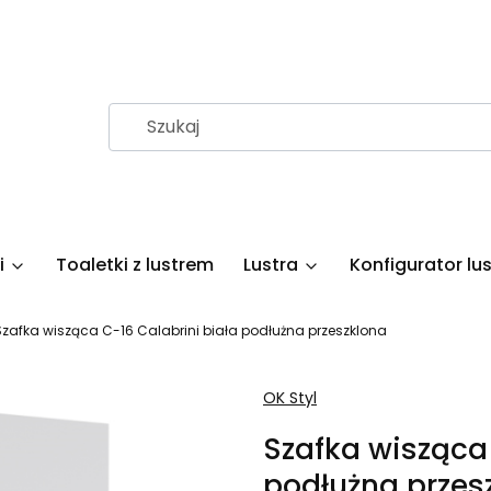
i
Toaletki z lustrem
Lustra
Konfigurator lus
Szafka wisząca C-16 Calabrini biała podłużna przeszklona
OK Styl
Szafka wisząca 
podłużna przes