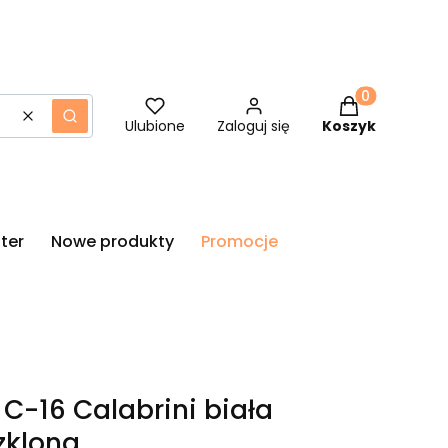
Produkty w ko
Wyczyść
Szukaj
Ulubione
Zaloguj się
Koszyk
ter
Nowe produkty
Promocje
C-16 Calabrini biała
zklona