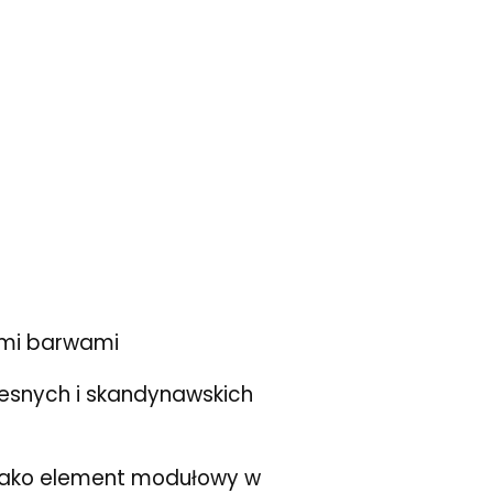
ymi barwami
zesnych i skandynawskich
jako element modułowy w