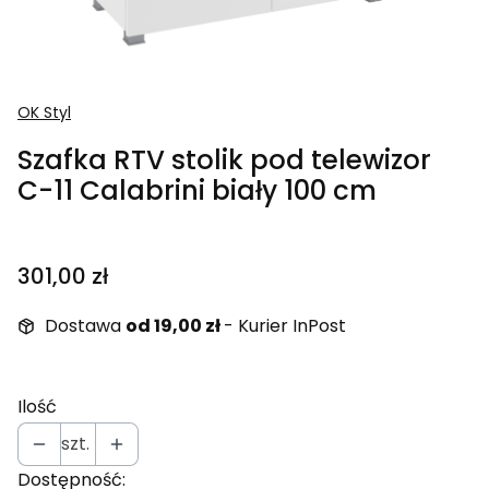
OK Styl
Szafka RTV stolik pod telewizor
C-11 Calabrini biały 100 cm
Cena
301,00 zł
Dostawa
od 19,00 zł
- Kurier InPost
Ilość
szt.
Dostępność: