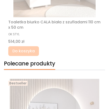
Toaletka biurko CALA biała z szufladami 110 cm
x 50 cm
PRODUCENT
OK STYL
Cena
514,00 zł
Do koszyka
Polecane produkty
Bestseller