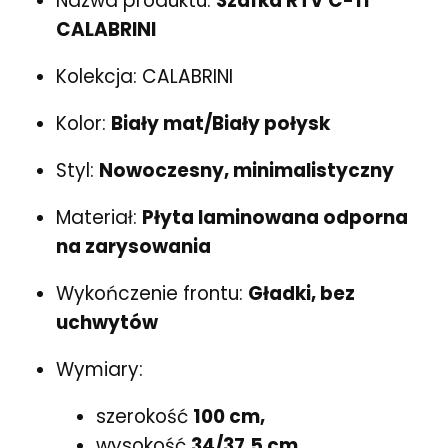
Nazwa produktu:
Szafka RTV C-11
CALABRINI
Kolekcja: CALABRINI
Kolor:
Biały mat/Biały połysk
Styl:
Nowoczesny, minimalistyczny
Materiał:
Płyta laminowana odporna
na zarysowania
Wykończenie frontu:
Gładki, bez
uchwytów
Wymiary:
szerokość
100 cm,
wysokość
34/37,5 cm,