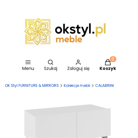
Otwórz wyszukiwarkę
Produkty w ko
Menu
Szukaj
Zaloguj się
Koszyk
OK Styl FURNITURE & MIRRORS
Kolekcje mebli
CALABRINI