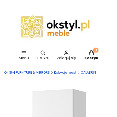
Otwórz wyszukiwarkę
Produkty w ko
Menu
Szukaj
Zaloguj się
Koszyk
OK Styl FURNITURE & MIRRORS
Kolekcje mebli
CALABRINI