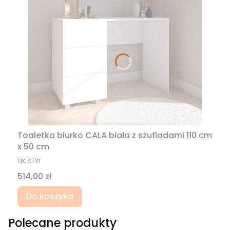
Toaletka biurko CALA biała z szufladami 110 cm
x 50 cm
PRODUCENT
OK STYL
Cena
514,00 zł
Do koszyka
Polecane produkty