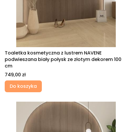
Toaletka kosmetyczna z lustrem NAVENE
podwieszana biały połysk ze złotym dekorem 100
cm
Cena
749,00 zł
Do koszyka