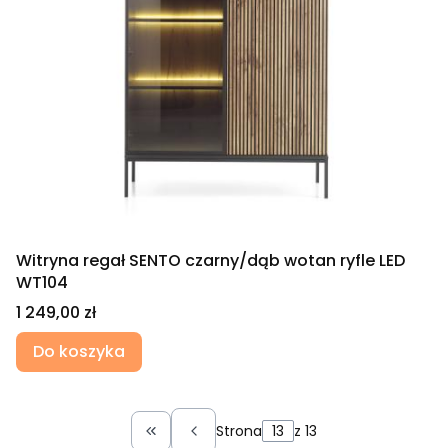
Witryna regał SENTO czarny/dąb wotan ryfle LED
WT104
Cena
1 249,00 zł
Do koszyka
Strona
z 13
Wróć do pierwszej strony z produkt