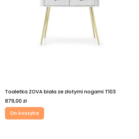
Toaletka ZOVA biała ze złotymi nogami T103
Cena
879,00 zł
Do koszyka