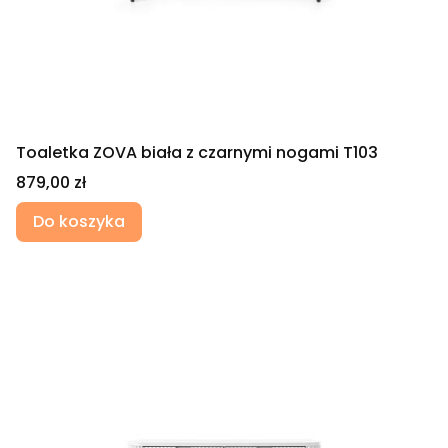
Toaletka ZOVA biała z czarnymi nogami T103
Cena
879,00 zł
Do koszyka