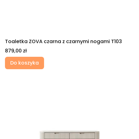
Toaletka ZOVA czarna z czarnymi nogami T103
Cena
879,00 zł
Do koszyka