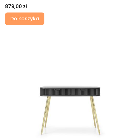
Cena
879,00 zł
Do koszyka