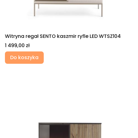
Witryna regał SENTO kaszmir ryfle LED WTSZ104
Cena
1 499,00 zł
Do koszyka