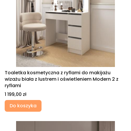
Toaletka kosmetyczna z ryflami do makijażu
wizażu biała z lustrem i oświetleniem Modern 2 z
ryflami
Cena
1 199,00 zł
Do koszyka