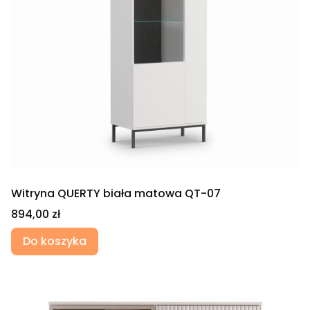
Witryna QUERTY biała matowa QT-07
Cena
894,00 zł
Do koszyka