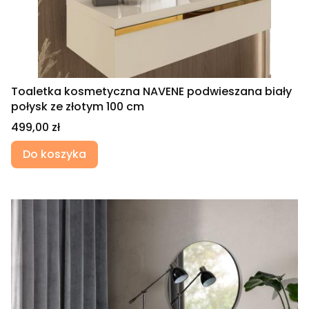
Toaletka kosmetyczna NAVENE podwieszana biały
połysk ze złotym 100 cm
Cena
499,00 zł
Do koszyka