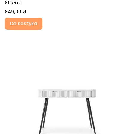
80 cm
Cena
849,00 zł
Do koszyka