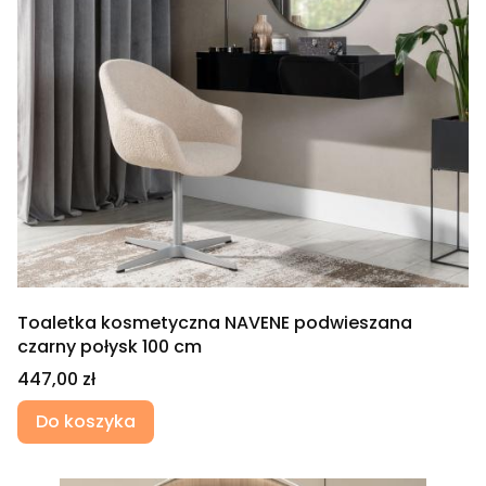
Toaletka kosmetyczna NAVENE podwieszana
czarny połysk 100 cm
Cena
447,00 zł
Do koszyka