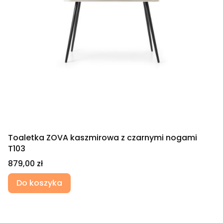
Toaletka ZOVA kaszmirowa z czarnymi nogami
T103
Cena
879,00 zł
Do koszyka