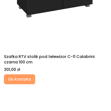
Szafka RTV stolik pod telewizor C-11 Calabrini
czarna 100 cm
Cena
301,00 zł
Do koszyka