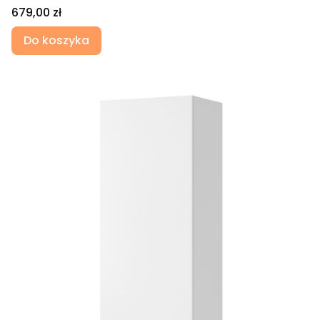
Cena
679,00 zł
Do koszyka