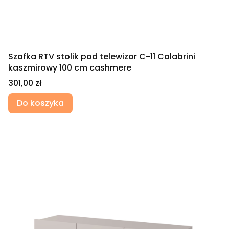
Szafka RTV stolik pod telewizor C-11 Calabrini
kaszmirowy 100 cm cashmere
Cena
301,00 zł
Do koszyka