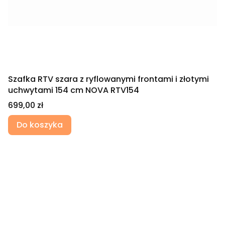
Szafka RTV szara z ryflowanymi frontami i złotymi
uchwytami 154 cm NOVA RTV154
Cena
699,00 zł
Do koszyka