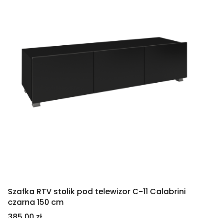
Szafka RTV stolik pod telewizor C-11 Calabrini
czarna 150 cm
Cena
385,00 zł