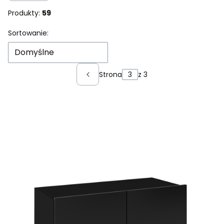
Produkty:
59
Lista produktów
Sortowanie:
Domyślne
Strona
z 3
Poprzednie produkty