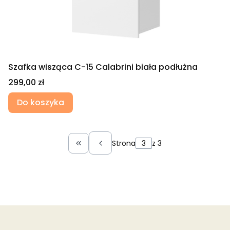
Szafka wisząca C-15 Calabrini biała podłużna
Cena
299,00 zł
Do koszyka
Strona
z 3
Wróć do pierwszej strony z produkt