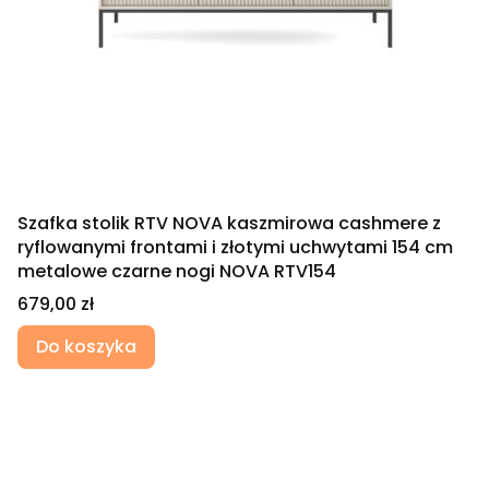
Szafka stolik RTV NOVA kaszmirowa cashmere z
ryflowanymi frontami i złotymi uchwytami 154 cm
metalowe czarne nogi NOVA RTV154
Cena
679,00 zł
Do koszyka