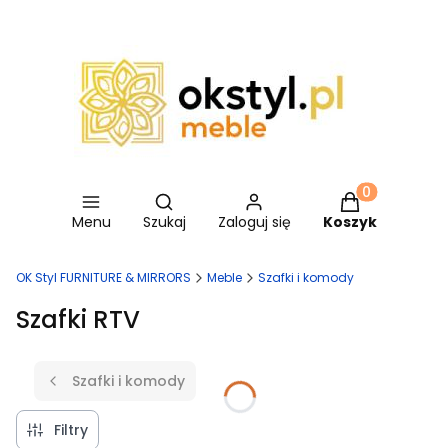
Otwórz wyszukiwarkę
Produkty w ko
Menu
Szukaj
Zaloguj się
Koszyk
OK Styl FURNITURE & MIRRORS
Meble
Szafki i komody
Szafki RTV
Szafki i komody
Filtry