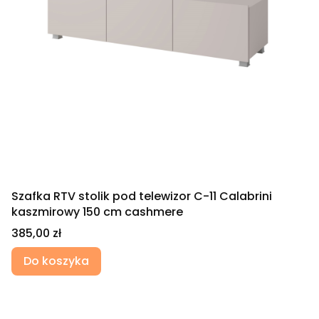
Szafka RTV stolik pod telewizor C-11 Calabrini
kaszmirowy 150 cm cashmere
Cena
385,00 zł
Do koszyka