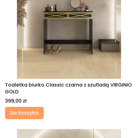
Toaletka biurko Classic czarna z szufladą VIRGINIO
GOLD
Cena
399,00 zł
Do koszyka