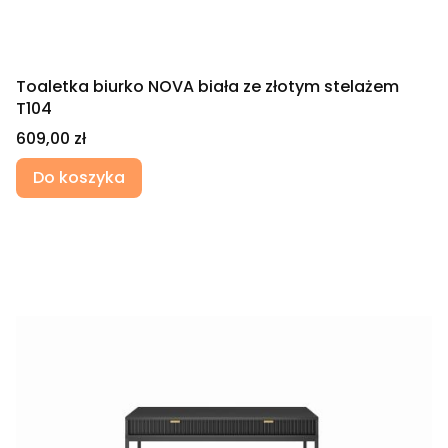
Toaletka biurko NOVA biała ze złotym stelażem
T104
Cena
609,00 zł
Do koszyka