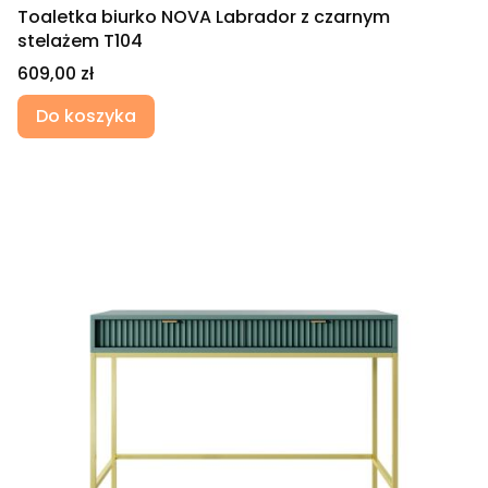
Toaletka biurko NOVA Labrador z czarnym
stelażem T104
Cena
609,00 zł
Do koszyka