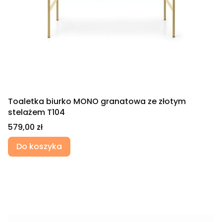
Toaletka biurko MONO granatowa ze złotym
stelażem T104
Cena
579,00 zł
Do koszyka