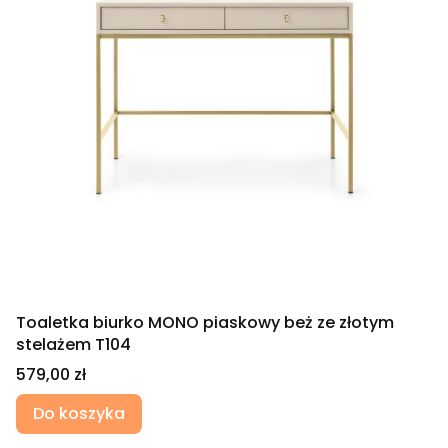
Toaletka biurko MONO piaskowy beż ze złotym
stelażem T104
Cena
579,00 zł
Do koszyka