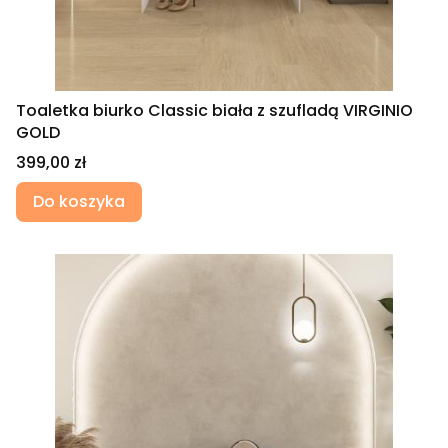
Toaletka biurko Classic biała z szufladą VIRGINIO
GOLD
Cena
399,00 zł
Do koszyka