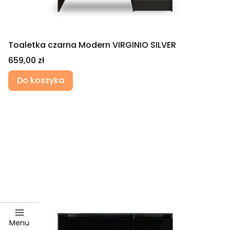
Toaletka czarna Modern VIRGINIO SILVER
Cena
659,00 zł
Do koszyka
Menu