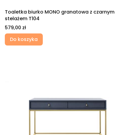
Toaletka biurko MONO granatowa z czarnym
stelażem T104
Cena
579,00 zł
Do koszyka