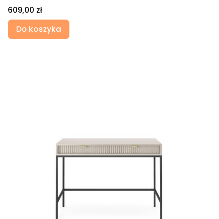
Cena
609,00 zł
Do koszyka