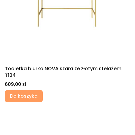
Toaletka biurko NOVA szara ze złotym stelażem
T104
Cena
609,00 zł
Do koszyka