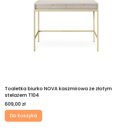
Toaletka biurko NOVA kaszmirowa ze złotym
stelażem T104
Cena
609,00 zł
Do koszyka