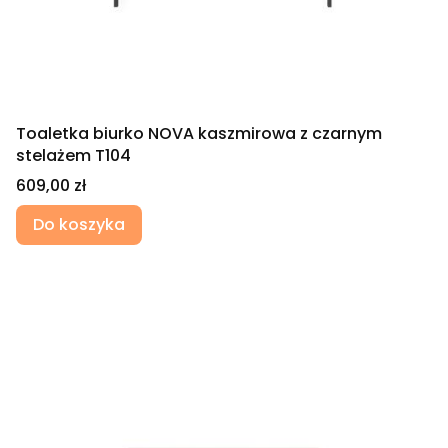
Toaletka biurko NOVA kaszmirowa z czarnym
stelażem T104
Cena
609,00 zł
Do koszyka