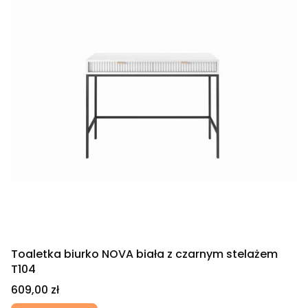
Toaletka biurko NOVA biała z czarnym stelażem
T104
Cena
609,00 zł