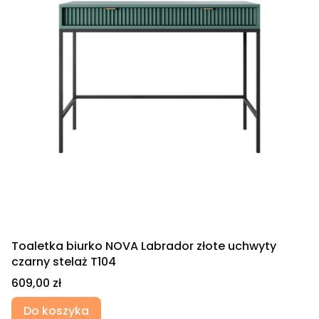
Toaletka biurko NOVA Labrador złote uchwyty
czarny stelaż T104
Cena
609,00 zł
Do koszyka