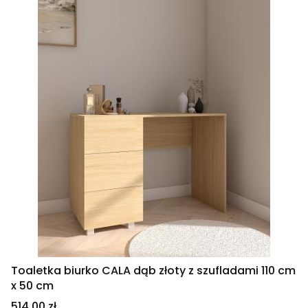
Toaletka biurko CALA dąb złoty z szufladami 110 cm
x 50 cm
Cena
514,00 zł