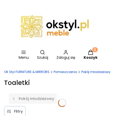
Otwórz wyszukiwarkę
Produkty w ko
Menu
Szukaj
Zaloguj się
Koszyk
OK Styl FURNITURE & MIRRORS
Pomieszczenia
Pokój młodzieżowy
Toaletki
Pokój młodzieżowy
Filtry