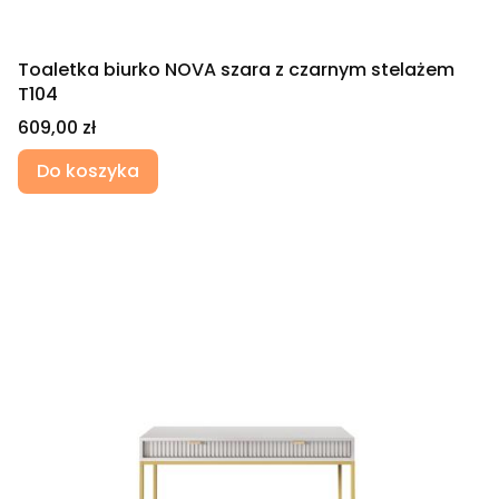
Toaletka biurko NOVA szara z czarnym stelażem
T104
Cena
609,00 zł
Do koszyka