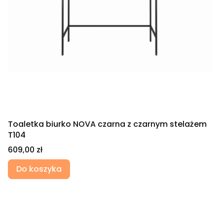
Toaletka biurko NOVA czarna z czarnym stelażem
T104
Cena
609,00 zł
Do koszyka