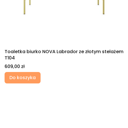
Toaletka biurko NOVA Labrador ze złotym stelażem
T104
Cena
609,00 zł
Do koszyka