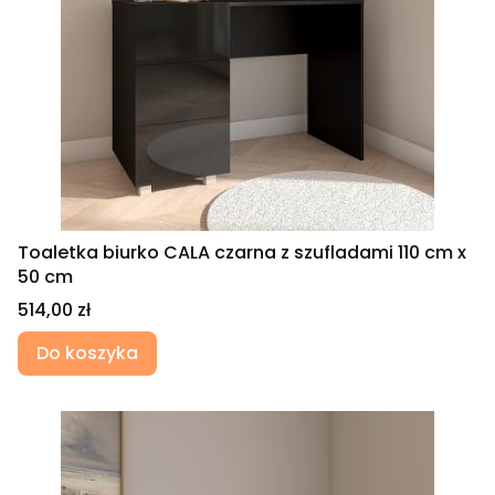
Toaletka biurko CALA czarna z szufladami 110 cm x
50 cm
Cena
514,00 zł
Do koszyka