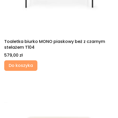
Toaletka biurko MONO piaskowy beż z czarnym
stelażem T104
Cena
579,00 zł
Do koszyka