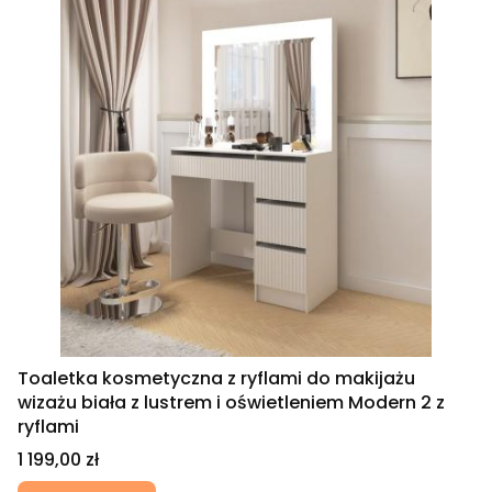
Toaletka kosmetyczna z ryflami do makijażu
wizażu biała z lustrem i oświetleniem Modern 2 z
ryflami
Cena
1 199,00 zł