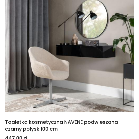
Toaletka kosmetyczna NAVENE podwieszana
czarny połysk 100 cm
Cena
447,00 zł