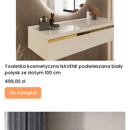
Toaletka kosmetyczna NAVENE podwieszana biały
połysk ze złotym 100 cm
Cena
499,00 zł
Do koszyka