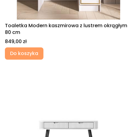
Toaletka Modern kaszmirowa z lustrem okrągłym
80 cm
Cena
849,00 zł
Do koszyka