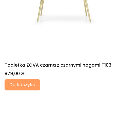
Toaletka ZOVA czarna z czarnymi nogami T103
Cena
879,00 zł
Do koszyka