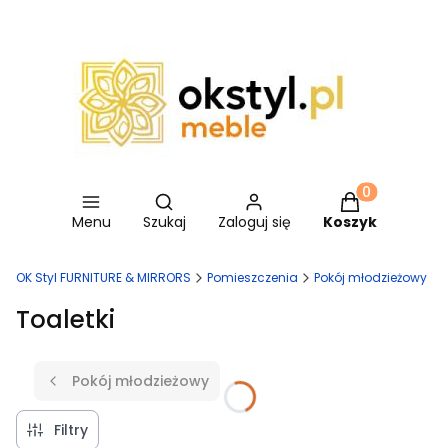
Otwórz wyszukiwarkę
Produkty w ko
Menu
Szukaj
Zaloguj się
Koszyk
OK Styl FURNITURE & MIRRORS
Pomieszczenia
Pokój młodzieżowy
Toaletki
Pokój młodzieżowy
Filtry