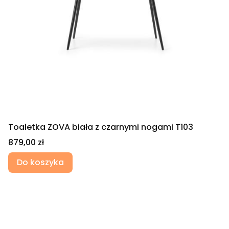
Toaletka ZOVA biała z czarnymi nogami T103
Cena
879,00 zł
Do koszyka