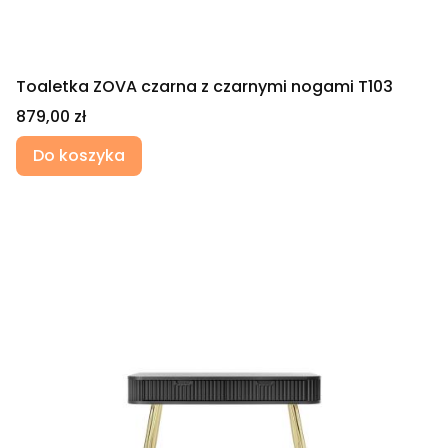
Toaletka ZOVA czarna z czarnymi nogami T103
Cena
879,00 zł
Do koszyka