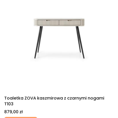
Toaletka ZOVA kaszmirowa z czarnymi nogami
T103
Cena
879,00 zł