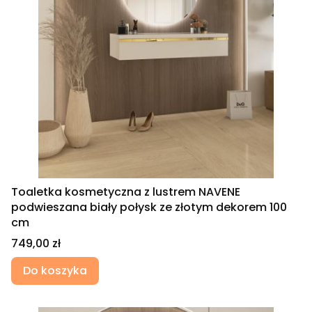
Toaletka kosmetyczna z lustrem NAVENE
podwieszana biały połysk ze złotym dekorem 100
cm
Cena
749,00 zł
Do koszyka