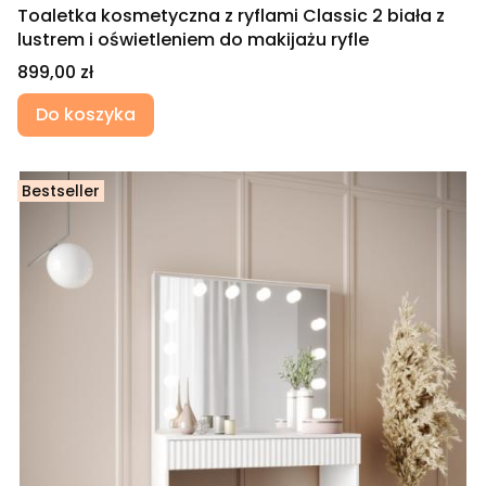
Toaletka kosmetyczna z ryflami Classic 2 biała z
lustrem i oświetleniem do makijażu ryfle
Cena
899,00 zł
Do koszyka
Bestseller