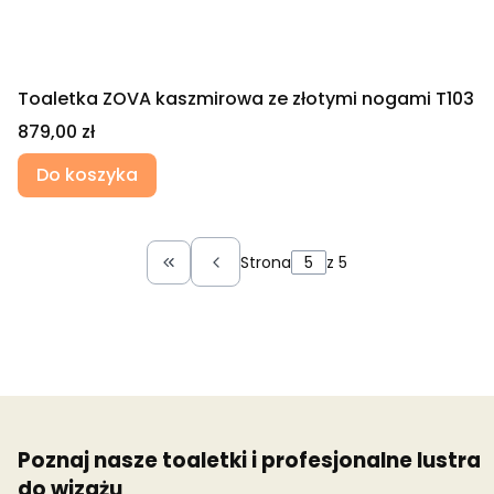
Toaletka ZOVA kaszmirowa ze złotymi nogami T103
Cena
879,00 zł
Do koszyka
Strona
z 5
Wróć do pierwszej strony z produkt
Poznaj nasze toaletki i profesjonalne lustra
do wizażu