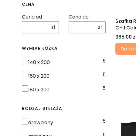
CENA
Cena od
Cena do
Szafka R
zł
zł
C-11 Cal
Cena
385,00 z
Do ko
WYMIAR ŁÓŻKA
5
Wymiar łóżka
140 x 200
5
160 x 200
5
180 x 200
RODZAJ STELAŻA
5
Rodzaj stelaża
drewniany
5