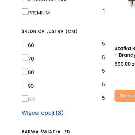
1
PREMIUM
ŚREDNICA LUSTRA (CM)
5
Średnica lustra (cm)
60
Szafka 
– Brandy
5
70
Cena
599,00 z
5
80
5
90
Do ko
5
100
Więcej opcji (8)
BARWA ŚWIATŁA LED