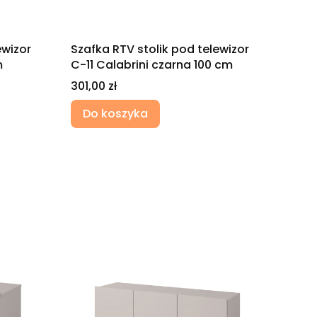
ewizor
Szafka RTV stolik pod telewizor
m
C-11 Calabrini czarna 100 cm
Cena
301,00 zł
Do koszyka