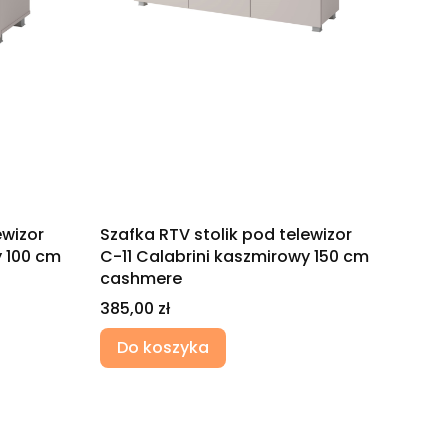
ewizor
Szafka RTV stolik pod telewizor
y 100 cm
C-11 Calabrini kaszmirowy 150 cm
cashmere
Cena
385,00 zł
Do koszyka