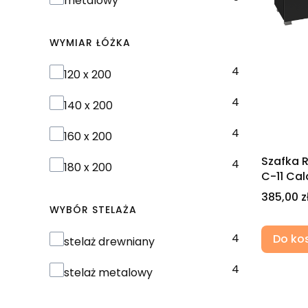
metalowy
WYMIAR ŁÓŻKA
4
Wymiar łóżka
120 x 200
4
140 x 200
4
160 x 200
Szafka R
4
180 x 200
C-11 Cal
Cena
385,00 z
WYBÓR STELAŻA
4
Do ko
Wybór stelaża
stelaż drewniany
4
stelaż metalowy