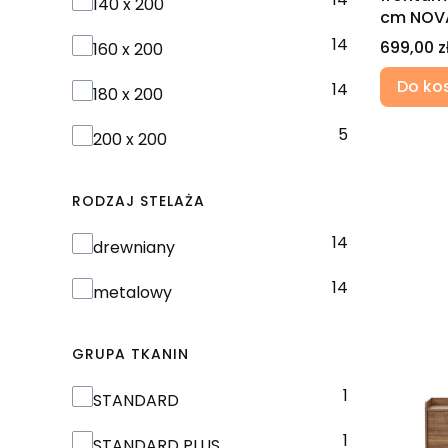
140 x 200
cm NOV
14
Cena
699,00 z
160 x 200
Do ko
14
180 x 200
5
200 x 200
RODZAJ STELAŻA
14
Rodzaj stelaża
drewniany
14
metalowy
GRUPA TKANIN
1
GRUPA TKANIN
STANDARD
1
STANDARD PLUS