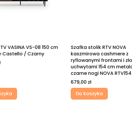
RTV VASINA VS-08 150 cm
Szafka stolik RTV NOVA
 Castello / Czarny
kaszmirowa cashmere z
ryflowanymi frontami i zł
ł
uchwytami 154 cm metal
czarne nogi NOVA RTV154
Cena
679,00 zł
szyka
Do koszyka