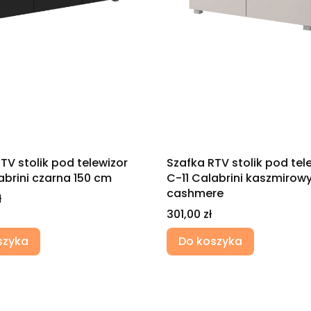
TV stolik pod telewizor
Szafka RTV stolik pod tel
abrini czarna 150 cm
C-11 Calabrini kaszmirow
cashmere
ł
Cena
301,00 zł
szyka
Do koszyka