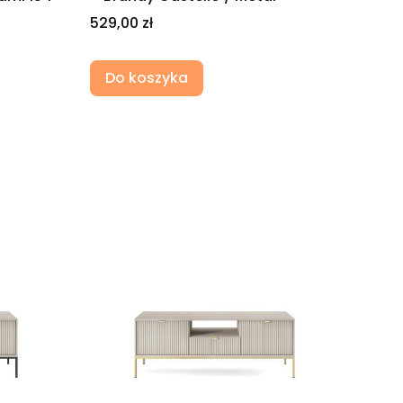
Cena
529,00 zł
Do koszyka