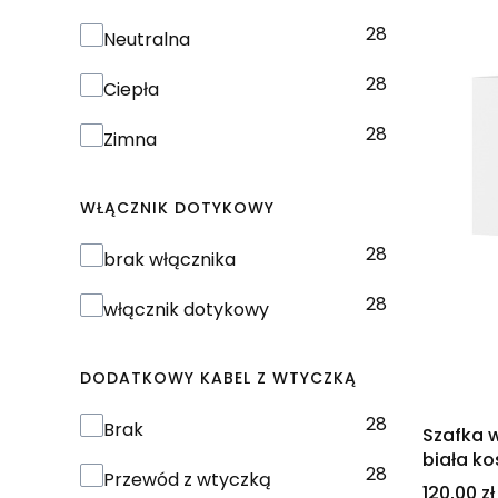
28
Barwa światła LED
Neutralna
28
Ciepła
28
Zimna
WŁĄCZNIK DOTYKOWY
28
Włącznik dotykowy
brak włącznika
28
włącznik dotykowy
DODATKOWY KABEL Z WTYCZKĄ
28
Dodatkowy kabel z wtyczką
Brak
Szafka 
biała ko
28
Przewód z wtyczką
Cena
120,00 zł