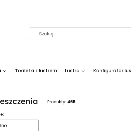
i
Toaletki z lustrem
Lustra
Konfigurator lus
eszczenia
Produkty:
465
 produktów
e:
lne