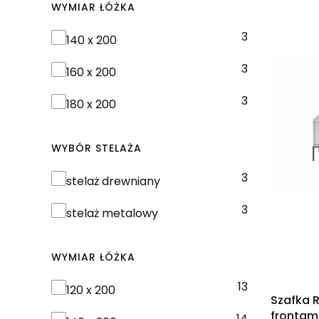
WYMIAR ŁÓŻKA
3
Wymiar łóżka
140 x 200
3
160 x 200
3
180 x 200
WYBÓR STELAŻA
3
Wybór stelaża
stelaż drewniany
3
stelaż metalowy
WYMIAR ŁÓŻKA
13
Wymiar łóżka
120 x 200
Szafka R
frontami
14