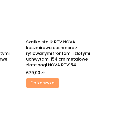
Szafka stolik RTV NOVA
kaszmirowa cashmere z
otymi
ryflowanymi frontami i złotymi
owe
uchwytami 154 cm metalowe
złote nogi NOVA RTV154
Cena
679,00 zł
Do koszyka