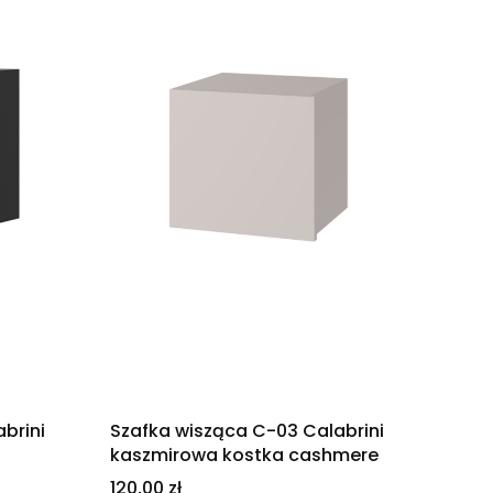
brini
Szafka wisząca C-03 Calabrini
kaszmirowa kostka cashmere
Cena
120,00 zł