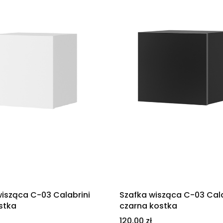
wisząca C-03 Calabrini
Szafka wisząca C-03 Cala
stka
czarna kostka
Cena
120,00 zł