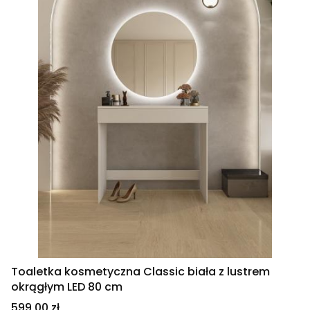
Toaletka kosmetyczna Classic biała z lustrem
okrągłym LED 80 cm
Cena
599,00 zł