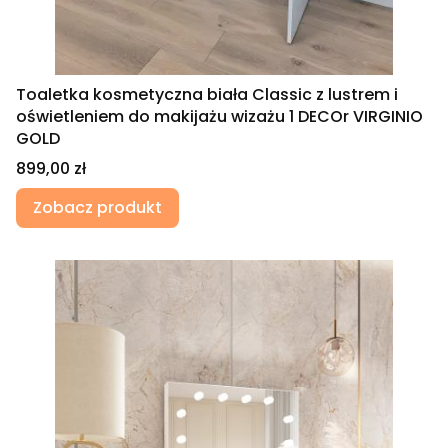
Toaletka kosmetyczna biała Classic z lustrem i
oświetleniem do makijażu wizażu 1 DECOr VIRGINIO
GOLD
Cena
899,00 zł
Zobacz produkt