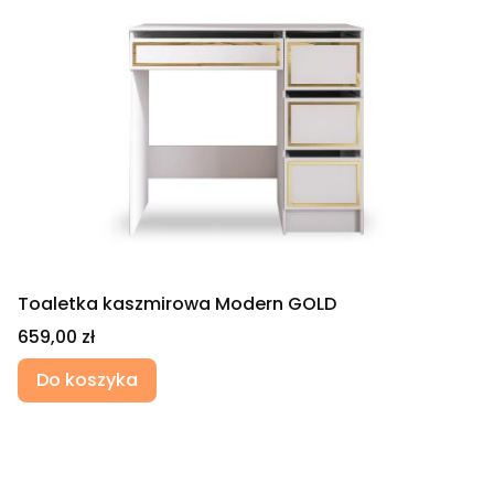
Toaletka kaszmirowa Modern GOLD
Cena
659,00 zł
Do koszyka