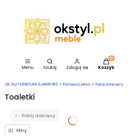
Otwórz wyszukiwarkę
Produkty w ko
Menu
Szukaj
Zaloguj się
Koszyk
OK Styl FURNITURE & MIRRORS
Pomieszczenia
Pokój dziecięcy
Toaletki
Pokój dziecięcy
Filtry