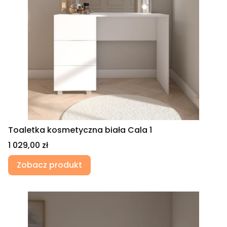
Toaletka kosmetyczna biała Cala 1
Cena
1 029,00 zł
Zobacz produkt