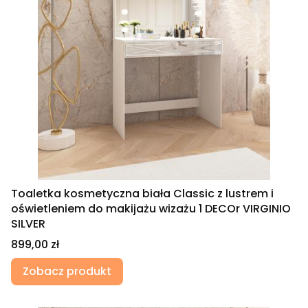
Toaletka kosmetyczna biała Classic z lustrem i
oświetleniem do makijażu wizażu 1 DECOr VIRGINIO
SILVER
Cena
899,00 zł
Zobacz produkt