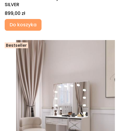
SILVER
Cena
899,00 zł
Do koszyka
Bestseller