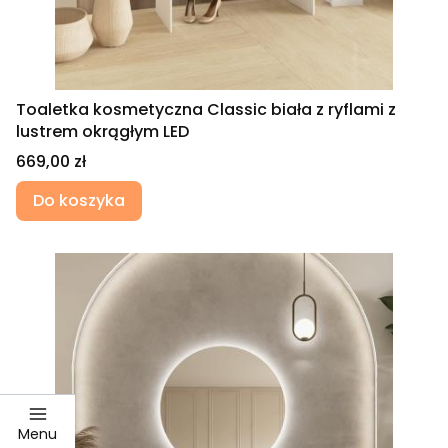
Toaletka kosmetyczna Classic biała z ryflami z
lustrem okrągłym LED
Cena
669,00 zł
Do koszyka
Menu