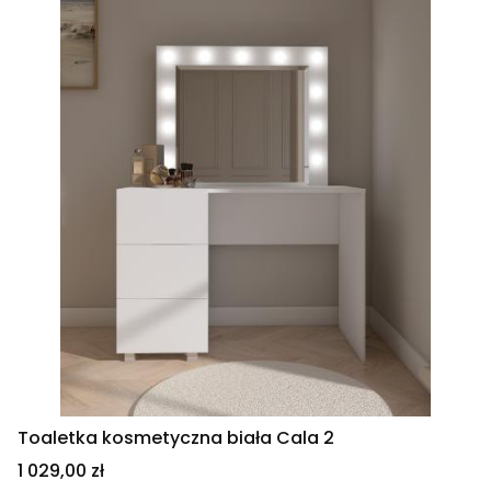
Toaletka kosmetyczna biała Cala 2
Cena
1 029,00 zł