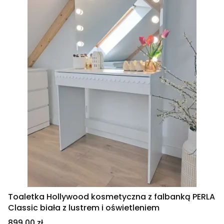
Toaletka Hollywood kosmetyczna z falbanką PERLA
Classic biała z lustrem i oświetleniem
Cena
899,00 zł