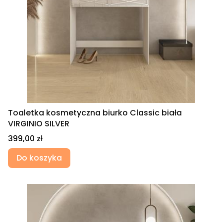
Toaletka kosmetyczna biurko Classic biała
VIRGINIO SILVER
Cena
399,00 zł
Do koszyka