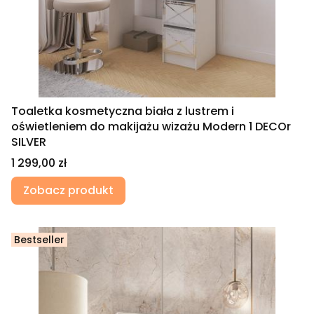
Toaletka kosmetyczna biała z lustrem i
oświetleniem do makijażu wizażu Modern 1 DECOr
SILVER
Cena
1 299,00 zł
Zobacz produkt
Bestseller