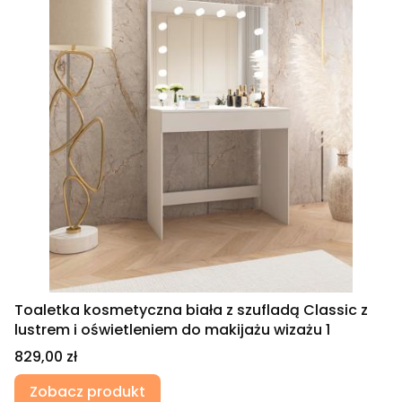
Toaletka kosmetyczna biała z szufladą Classic z
lustrem i oświetleniem do makijażu wizażu 1
Cena
829,00 zł
Zobacz produkt